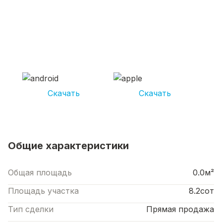
СКАЧИВАЙ ПРИЛОЖЕНИЕ UNIKOR
УСЛУГИ
И получай кешбэк от 5 000 рублей*
Скачать
Скачать
*Размер кэшбека зависит от вида услуг. Не является публичной офертой
Общие характеристики
Общая площадь
0.0м²
Площадь участка
8.2сот
Тип сделки
Прямая продажа