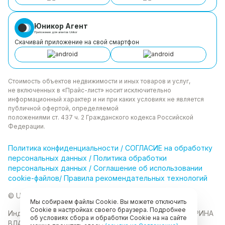
Юникор Агент
Приложение для агентов Unikor
Скачивай приложение на свой смартфон
Стоимость объектов недвижимости и иных товаров
и услуг,
не включенных в «Прайс-лист» носит
исключительно
информационный характер и ни при каких
условиях не является
публичной офертой, определяемой
положениями ст. 437 ч. 2 Гражданского кодекса
Российской
Федерации.
Политика
конфиденциальности
/
СОГЛАСИЕ на обработку
персональных данных
/
Политика обработки
персональных данных
/
Соглашение об использовании
cookie-файлов
/
Правила рекомендательных технологий
© Unikor 2026
Мы собираем файлы Cookie. Вы можете отключить
Cookie в настройках своего браузера. Подробнее
Индивидуальный предприниматель КОЛОМАСОВА ИРИНА
об условиях сбора и обработки Cookie на на сайте
ВЛАДИМИРОВНА
ИНН 022403630403
ОГРНИП