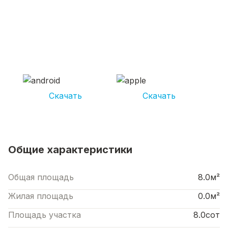
СКАЧИВАЙ ПРИЛОЖЕНИЕ UNIKOR
УСЛУГИ
И получай кешбэк от 5 000 рублей*
Скачать
Скачать
*Размер кэшбека зависит от вида услуг. Не является публичной офертой
Общие характеристики
Общая площадь
8.0м²
Жилая площадь
0.0м²
Площадь участка
8.0сот