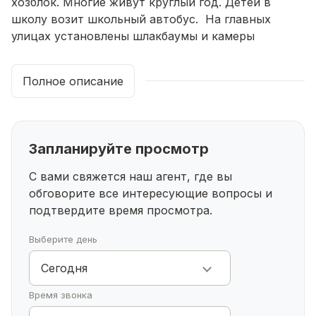
хозблок. Многие живут круглый год. Детей в
школу возит школьный автобус. На главных
улицах установлены шлакбаумы и камеры
видеонаблюдения. Есть уфанет.
Один взрослый собственник. Без долгов и
Полное описание
обременений.
Понравился участок? Звоните, записывайтесь на
показ!
Запланируйте просмотр
С вами свяжется наш агент, где вы
обговорите все интересующие
вопросы и
подтвердите время просмотра.
Выберите день
Сегодня
Время звонка