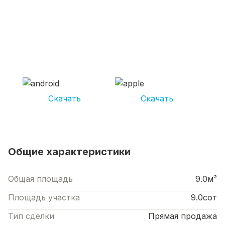
СКАЧИВАЙ ПРИЛОЖЕНИЕ UNIKOR
УСЛУГИ
И получай кешбэк от 5 000 рублей*
Скачать
Скачать
*Размер кэшбека зависит от вида услуг. Не является публичной офертой
Общие характеристики
Общая площадь
9.0м²
Площадь участка
9.0сот
Тип сделки
Прямая продажа