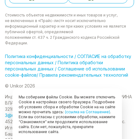
Стоимость объектов недвижимости и иных товаров
и услуг,
не включенных в «Прайс-лист» носит
исключительно
информационный характер и ни при каких
условиях не является
публичной офертой, определяемой
положениями ст. 437 ч. 2 Гражданского кодекса
Российской
Федерации.
Политика
конфиденциальности
/
СОГЛАСИЕ на обработку
персональных данных
/
Политика обработки
персональных данных
/
Соглашение об использовании
cookie-файлов
/
Правила рекомендательных технологий
© Unikor 2026
Индивидуальный предприниматель КОЛОМАСОВА ИРИНА
Мы собираем файлы Cookie. Вы можете отключить
Cookie в настройках своего браузера. Подробнее
ВЛАДИМИРОВНА
ИНН 022403630403
ОГРНИП
об условиях сбора и обработки Cookie на на сайте
321028000134889
можно прочитать здесь:
(ссылка на Соглашение)
.
3@unikor.company
Если вы согласны с условиями обработки, нажмите
452410, Республика Башкортостан, Иглинский район, с.
“Ознакомился” или продолжите использование
сайта. Если нет, пожалуйста, прекратите
Иглино, ул. Вербная, д. 9
450052, Республика
использование сайта.
Башкортостан, город Уфа, ул. Мустая Карима, д.6