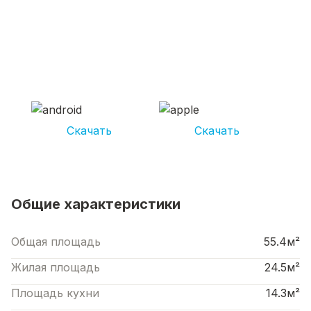
СКАЧИВАЙ ПРИЛОЖЕНИЕ UNIKOR
УСЛУГИ
И получай кешбэк от 5 000 рублей*
Скачать
Скачать
*Размер кэшбека зависит от вида услуг. Не является публичной офертой
Общие характеристики
Общая площадь
55.4м²
Жилая площадь
24.5м²
Площадь кухни
14.3м²