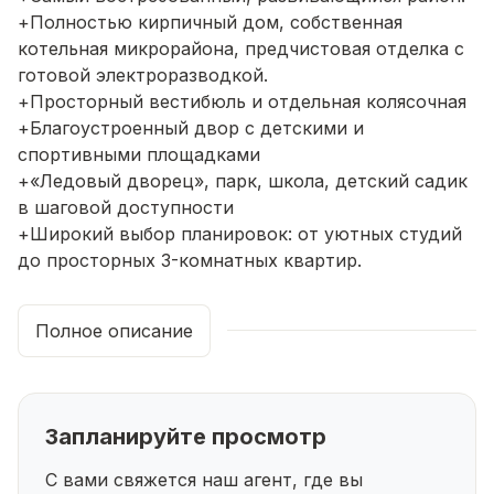
+Полностью кирпичный дом, собственная
котельная микрорайона, предчистовая отделка с
готовой электроразводкой.
+Просторный вестибюль и отдельная колясочная
+Благоустроенный двор с детскими и
спортивными площадками
+«Ледовый дворец», парк, школа, детский садик
в шаговой доступности
+Широкий выбор планировок: от уютных студий
до просторных 3-комнатных квартир.
+ Условия оплаты на ваш выбор:
— Стандартная ипотека
Полное описание
— Семейная ипотека (ставка от 6%)
— Наличный расчёт
— Рассрочка по договору
☎️ Позвоните нам, чтобы узнать подробнее о
Запланируйте просмотр
наличии квартир и действующих акциях. Мы
поможем подобрать планировку под ваши цели и
С вами свяжется наш агент, где вы