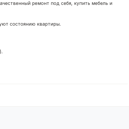
качественный ремонт под себя, купить мебель и
уют состоянию квартиры.
).
вы к сделке.
 теплый, отличная шумоизоляция.