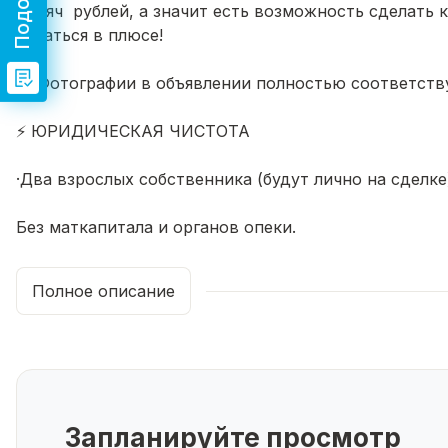
тысяч рублей, а значит есть возможность сделать 
остаться в плюсе!
📸 Фотографии в объявлении полностью соответств
⚡ ЮРИДИЧЕСКАЯ ЧИСТОТА
·Два взрослых собственника (будут лично на сделке
Без маткапитала и органов опеки.
·Никаких долгов по ЖКХ. Документы на руках и гото
Полное описание
·Подходит под любую ипотеку.
🏢 О КВАРТИРЕ И ДОМЕ:
·Дом: Новый кирпично-монолитный (2026 г.). Очень
Запланируйте просмотр