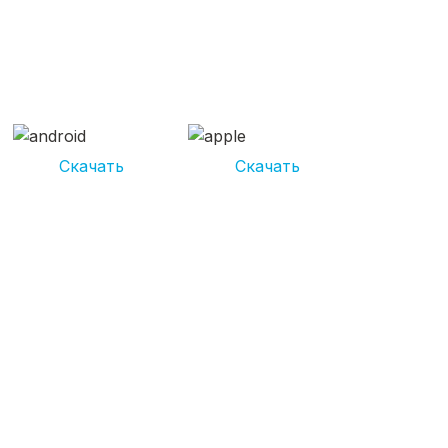
СКАЧИВАЙ ПРИЛОЖЕНИЕ
UNIKOR УСЛУГИ
И получай кешбэк от 5 000 рублей*
Скачать
Скачать
*Размер кэшбека зависит от вида услуг. Не является публичной
офертой