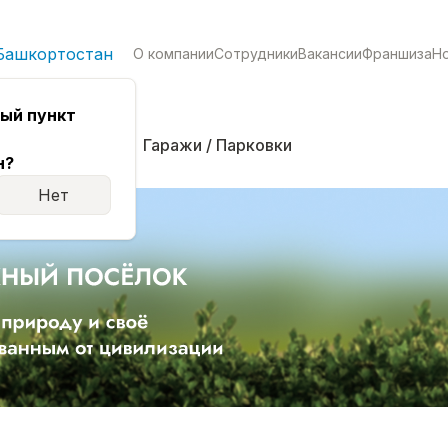
Башкортостан
О компании
Сотрудники
Вакансии
Франшиза
Н
ый пункт
кая
Комнаты
Гаражи / Парковки
н?
Нет