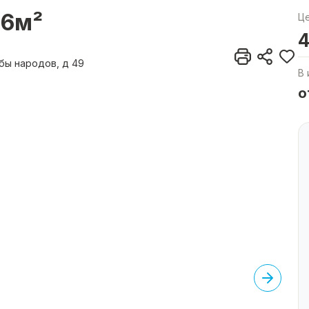
.6м²
Ц
4
жбы народов, д 49
В 
о