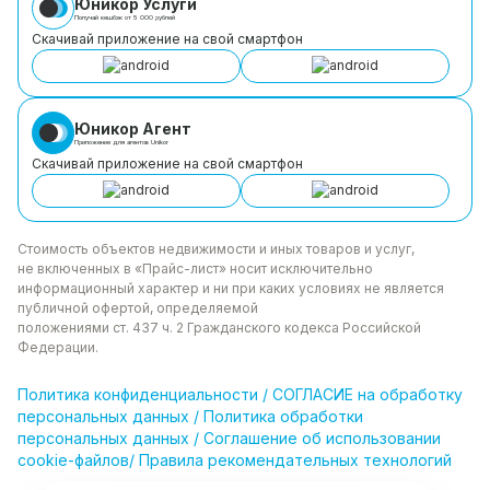
Юникор Услуги
ваша
Получай кешбэк от 5 000 рублей
квартира
Скачивай приложение на свой смартфон
мечты
ждёт
вас!
Юникор Агент
🚀
Приложение для агентов Unikor
Скачивай приложение на свой смартфон
Стоимость объектов недвижимости и иных товаров
и услуг,
не включенных в «Прайс-лист» носит
исключительно
информационный характер и ни при каких
условиях не является
публичной офертой, определяемой
положениями ст. 437 ч. 2 Гражданского кодекса
Российской
Федерации.
Политика
конфиденциальности
/
СОГЛАСИЕ на обработку
персональных данных
/
Политика обработки
персональных данных
/
Соглашение об использовании
cookie-файлов
/
Правила рекомендательных технологий