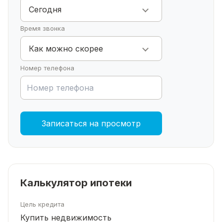
счастливой
Сегодня
жизни,
уже
Время звонка
рядом:
Магазины:
Как можно скорее
«Пятерочка»,
Номер телефона
«Магнит»,
«Монетка»
🛒.
Кафе
«Брауни»
Записаться на просмотр
🍰,
детская
площадка
🎠.
Школа
Калькулятор ипотеки
и
садик
Цель кредита
всего
Купить недвижимость