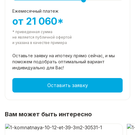
для
Ежемесячный платеж
отдыха,
от 21 060*
спорта
или
* приведенная сумма
романтических
не является публичной офертой
прогулок!
и указана в качестве примера
💕
Квартира:
Оставьте заявку на ипотеку прямо
сейчас, и мы
поможем подобрать
оптимальный вариант
Уютная
индивидуально для Вас!
и
готовая
к
Оставить заявку
заселению
🏡.
Функциональная
Вам может быть интересно
планировка,
1
собственник,