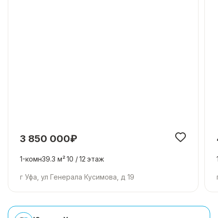
без
обременений
🔑.
✨
Идеально
для
тех,
кто
ценит
комфорт
и
качество
3 850 000₽
жизни!
✨
1-комн
39.3 м²
10 /
12
этаж
📞
Звоните
г Уфа, ул Генерала Кусимова, д 19
прямо
сейчас
—