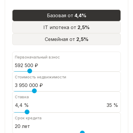
в
2
Базовая от
4,4%
остановках
от
IT ипотека от
2,5%
остановок
«Яркий»
Семейная от
2,5%
и
«Майора
Первоначальный взнос
Зимина»
🚌.
Набережная,
Стоимость недвижимости
парк
и
уютная
Ставка
прогулочная
35 %
зона
🌳
Срок кредита
—
идеально