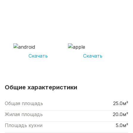
СКАЧИВАЙ ПРИЛОЖЕНИЕ UNIKOR
УСЛУГИ
И получай кешбэк от 5 000 рублей*
Скачать
Скачать
*Размер кэшбека зависит от вида услуг. Не является публичной офертой
Общие характеристики
Общая площадь
25.0м²
Жилая площадь
20.0м²
Площадь кухни
5.0м²