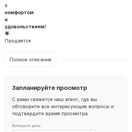
с
комфортом
и
удовольствием!
🌟
Продаётся
стильная
студия
Полное описание
в
современном
микрорайоне
Яркий
Запланируйте просмотр
!
✨
С вами свяжется наш агент, где вы
Всё,
обговорите все интересующие
вопросы и
что
подтвердите время просмотра.
нужно
для
Выберите день