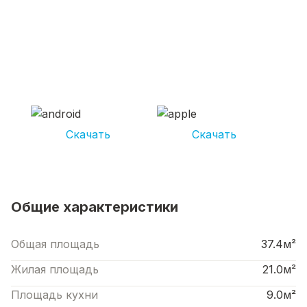
СКАЧИВАЙ ПРИЛОЖЕНИЕ UNIKOR
УСЛУГИ
И получай кешбэк от 5 000 рублей*
Скачать
Скачать
*Размер кэшбека зависит от вида услуг. Не является публичной офертой
Общие характеристики
Общая площадь
37.4м²
Жилая площадь
21.0м²
Площадь кухни
9.0м²