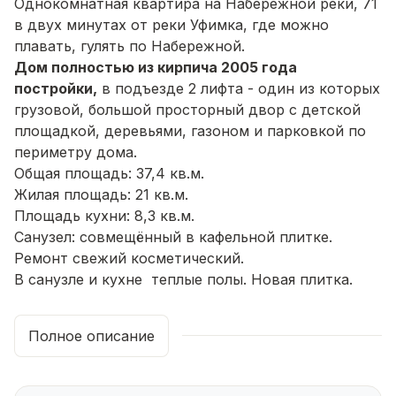
Однокомнатная квартира на Набережной реки, 71
в двух минутах от реки Уфимка, где можно
плавать, гулять по Набережной.
Дом полностью из кирпича 2005 года
постройки,
в подъезде 2 лифта - один из которых
грузовой, большой просторный двор с детской
площадкой, деревьями, газоном и парковкой по
периметру дома.
Oбщaя плoщадь: 37,4 кв.м.
Жилая плoщaдь: 21 кв.м.
Плoщадь кухни: 8,3 кв.м.
Сaнузeл: совмещённый в кафельной плитке.
Ремонт свежий косметический.
В санузле и кухне теплые полы. Новая плитка.
Душевая на подиуме, прочная из мозаичной
плитки. Смесители европейские , тропический
Полное описание
душ.
В кухне газовая плита со счетчиком. Из кухни
выход на широкую лоджию , застеклённую.