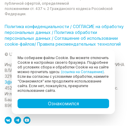
публичной офертой, определяемой
положениями ст. 437 ч. 2 Гражданского кодекса
Российской
Федерации.
Политика
конфиденциальности
/
СОГЛАСИЕ на обработку
персональных данных
/
Политика обработки
персональных данных
/
Соглашение об использовании
cookie-файлов
/
Правила рекомендательных технологий
© Unikor 2026
Мы собираем файлы Cookie. Вы можете отключить
Cookie в настройках своего браузера. Подробнее
Индивидуальный предприниматель КОЛОМАСОВА ИРИНА
об условиях сбора и обработки Cookie на на сайте
ВЛАДИМИРОВНА
ИНН 022403630403
ОГРНИП
можно прочитать здесь:
(ссылка на Соглашение)
.
321028000134889
Если вы согласны с условиями обработки, нажмите
“Ознакомился” или продолжите использование
3@unikor.company
сайта. Если нет, пожалуйста, прекратите
452410, Республика Башкортостан, Иглинский район, с.
использование сайта.
Иглино, ул. Вербная, д. 9
450052, Республика
Башкортостан, город Уфа, ул. Мустая Карима, д.6
Ознакомился
89625477020