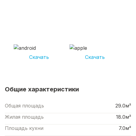
СКАЧИВАЙ ПРИЛОЖЕНИЕ UNIKOR
УСЛУГИ
И получай кешбэк от 5 000 рублей*
Скачать
Скачать
*Размер кэшбека зависит от вида услуг. Не является публичной офертой
Общие характеристики
Общая площадь
29.0м²
Жилая площадь
18.0м²
Площадь кухни
7.0м²