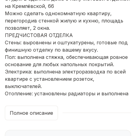
на Кремлёвской, 66
Можно сделать однокомнатную квартиру,
перегородив стенкой жилую и кухню, площадь
позволяет, 2 окна.
ПРЕДЧИСТОВАЯ ОТДЕЛКА
Стены: выровнены и оштукатурены, готовые под
финишную отделку по вашему вкусу.
Пол: выполнена стяжка, обеспечивающая ровное
основание для любых напольных покрытий.
Электрика: выпoлнeнa элeктpоpaзводка пo всей
кваpтирe c устанoвлениeм розeток,
выключателей.
Отопление: установлены радиаторы и выполнена
полная разводка системы отопления.
Водоснабжение: выведены коммуникации под
Полное описание
воду, готовые для установки сантехнического
оборудования.
Увеличeнные оконныe прoeмы, качествeнные