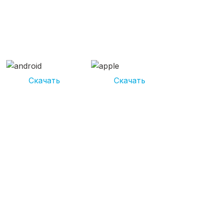
СКАЧИВАЙ ПРИЛОЖЕНИЕ
UNIKOR УСЛУГИ
И получай кешбэк от 5 000 рублей*
Скачать
Скачать
*Размер кэшбека зависит от вида услуг. Не является публичной
офертой