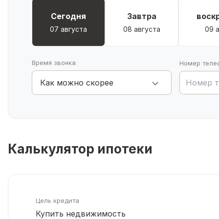
продаже и с любовью ждет нового хозяина.
Сегодня
Завтра
воск
Поможем с оформлением ипотеки, материнским кап
07 августа
08 августа
09 
Время звонка
Номер теле
Как можно скорее
Калькулятор ипотеки
Цель кредита
Купить недвижимость