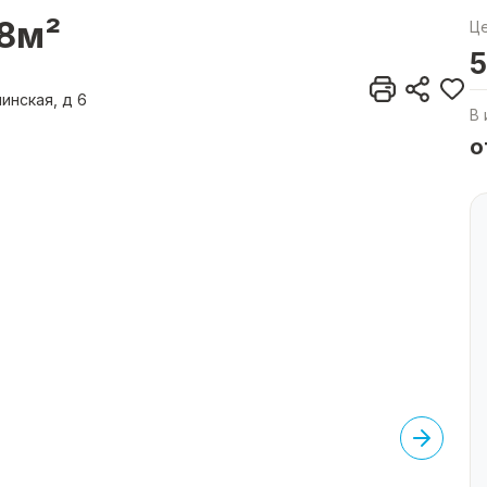
.8м²
Ц
5
инская, д 6
В 
о