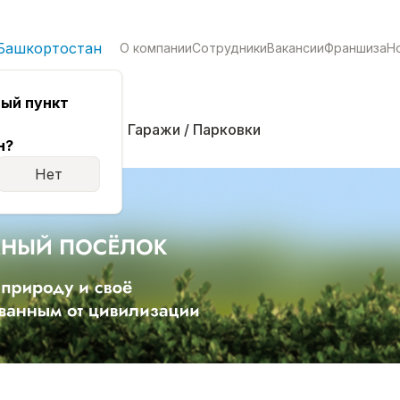
Башкортостан
О компании
Сотрудники
Вакансии
Франшиза
Н
ый пункт
кая
Комнаты
Гаражи / Парковки
н?
Нет