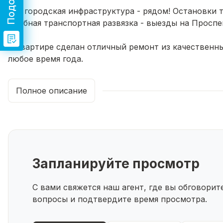
Вся городская инфраструктура - рядом! Остановки 
Удобная транспортная развязка - выезды на Проспе
В квартире сделан отличный ремонт из качественн
любое время года.
Комнаты правильной геометрической формы, выход 
Санузел совмещенный, в светлом кафеле, ванная со
Полное описание
2 грузовых и 1 пассажирский лифты, консьерж, шла
детская площадка, умный домофон от Уфанет, каме
приложение в телефоне.
Рядом парк Гафури, семейный парк аттракционов "
Запланируйте просмотр
развивающий центр, детский сад № 322, школа №114
Еvеrydаy, Красное и Белое, Ильинский рынок.
С вами свяжется наш агент, где вы обговори
вопросы и подтвердите время просмотра.
Быстрый выход на сделку.
Материнский капитал не применялся, прописанных н