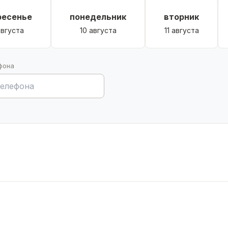
ресенье
понедельник
вторник
италом. Звоните, пишите.
августа
10 августа
11 августа
фона