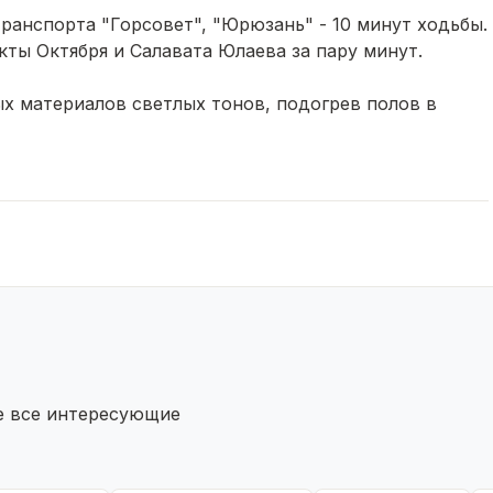
транспорта "Горсовет", "Юрюзань" - 10 минут ходьбы.
кты Октября и Салавата Юлаева за пару минут.
ых материалов светлых тонов, подогрев полов в
на лоджию через кухню, солнечная сторона.
 стеклянной шторой.
гбаум, достаточное количество парковочных мест,
ры по периметру дома с просмотром через
Волшебный мир", ТРЦ "Планета", детский
, №88, магазины: Магнит , Монетка, Пятерочка,
те все интересующие
ет, обременений нет. Квартира полностью готова к