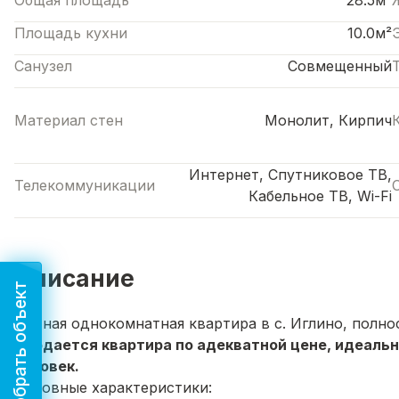
Общая площадь
28.5м²
Площадь кухни
10.0м²
Санузел
Совмещенный
Материал стен
Монолит, Кирпич
Интернет, Спутниковое ТВ,
Телекоммуникации
Кабельное ТВ, Wi-Fi
Описание
Подобрать объект
Уютная однокомнатная квартира в с. Иглино, полн
Продается квартира по адекватной цене, идеаль
человек.
Основные характеристики: