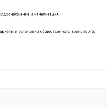
водоснабжение и канализация
ркеты и остановки общественного транспорта,
ртиру, готовую к заселению!
Звоните и