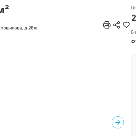
м²
Ц
2
Ворошилова, д 28ж
В 
о