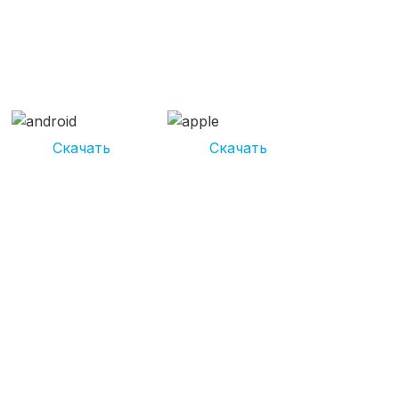
СКАЧИВАЙ ПРИЛОЖЕНИЕ
UNIKOR УСЛУГИ
И получай кешбэк от 5 000 рублей*
Скачать
Скачать
*Размер кэшбека зависит от вида услуг. Не является публичной
офертой