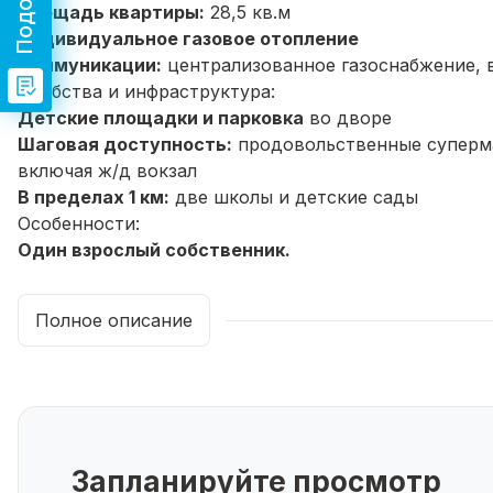
Площадь квартиры:
28,5 кв.м
Индивидуальное газовое отопление
Коммуникации:
централизованное газоснабжение, 
Удобства и инфраструктура:
Детские площадки и парковка
во дворе
Шаговая доступность:
продовольственные суперма
включая ж/д вокзал
В пределах 1 км:
две школы и детские сады
Особенности:
Один взрослый собственник.
Условия приобретения:
Помощь в одобрении ипотеки
Полное описание
Содействие в продаже вашей недвижимости
Не упустите возможность приобрести уютную ква
записывайтесь на просмотр уже сегодня!
Запланируйте просмотр