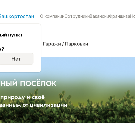
Башкортостан
О компании
Сотрудники
Вакансии
Франшиза
Н
ый пункт
кая
Комнаты
Гаражи / Парковки
н?
Нет