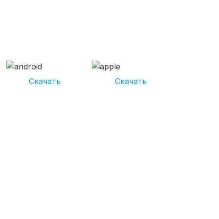
СКАЧИВАЙ ПРИЛОЖЕНИЕ
UNIKOR УСЛУГИ
И получай кешбэк от 5 000 рублей*
Скачать
Скачать
*Размер кэшбека зависит от вида услуг. Не является публичной
офертой