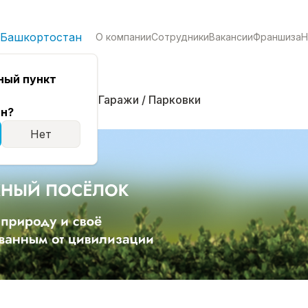
 Башкортостан
О компании
Сотрудники
Вакансии
Франшиза
Н
ный пункт
кая
Комнаты
Гаражи / Парковки
н?
Нет