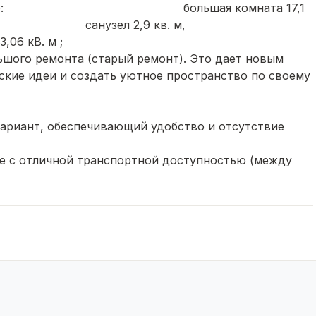
 где отдельно: большая комната 17,1
 м, санузел 2,9 кв. м,
 кВ. м ;
ьшого
ремонта
(старый ремонт
).
Это
дает
новым
ские и
деи
и
создать
уютное
пространство
по
своему
ариант,
обеспечивающий удобство
и
отсутствие
е
с
отличной
транспортной доступностью (между
кой)
В
шаговой
доступности: школы
,
детские
сады,
порта, высшие учебные заведения , центр, в общем
тре города.
шем
состоянии,
что
добавляет комфорта
в
парковка
для
автомобилей.
м
подъездом
и
пассажирским
лифтом.
етская
площадка,
где
ваши дети
смогут
безопасно