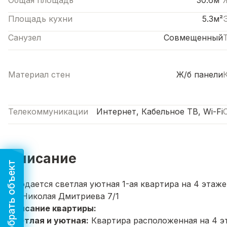
Общая площадь
30.6м²
Площадь кухни
5.3м²
Санузел
Совмещенный
Материал стен
Ж/б панели
Телекоммуникации
Интернет, Кабельное ТВ, Wi-Fi
Описание
Подобрать объект
Продается светлая уютная 1-ая квартира на 4 этаже
ул. Николая Дмитриева 7/1
Описание
квартиры:
Светлая
и
уютная:
Квартира
расположенная на
4
э