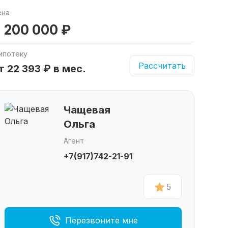
ена
 200 000 ₽
ипотеку
Рассчитать
т 22 393 ₽ в мес.
Чащевая
Ольга
Агент
+7(917)742-21-91
5
Перезвоните мне