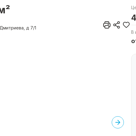
м²
Ц
4
Дмитриева, д 7/1
В 
о