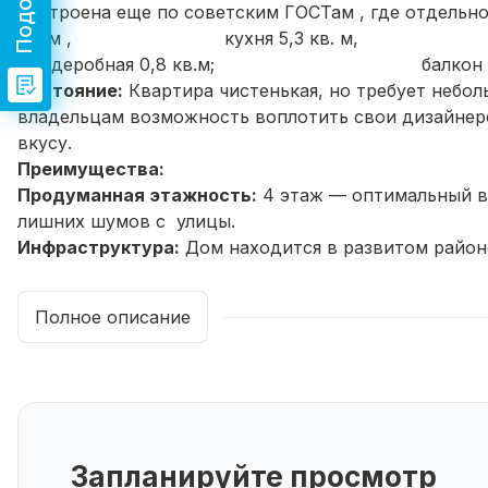
построена еще по советским ГОСТам ,
кв. м , кухня 5,3 кв.
гардеробная 0,8 кв.м; балкон 3,06
Состояние:
Квартира
чистенькая,
но требует
небол
владельцам возможность
воплотить
свои
дизайнер
вкусу.
Преимущества:
Продуманная
этажность:
4
этаж
— оптимальный
в
лишних
шумов с
улицы
.
Инфраструктура:
Дом
находится
в развитом
район
проездной дорогой Салавата Юлаева и Комсомольс
магазины,
аптеки
и
остановки
общественного
транс
Полное описание
все, самое привлекательное, что может быть в цен
Чистый
подъезд:
Подъезд
поддерживается
в хоро
повседневную
жизнь.
Парковка:
Во
дворе
дома
предусмотрена открытая
Дополнительно:
Дом:
Панельный,
построенный
в
1979
году,
с одни
Запланируйте просмотр
Чистый
и
ухоженный
двор:
Во
дворе оборудована
д