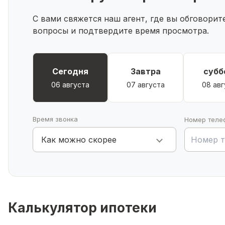
играть.
С вами свяжется наш агент, где вы обговори
Эта
квартира
станет
отличным
выбором
для тех
,
кт
вопросы и подтвердите время просмотра.
А
делает
эту квартиру
еще
более
привлекательной
дл
без обременений и долгов. Предоставляем по
ипотеки , а так же полное юридическое сопровожд
Сегодня
Завтра
субб
Записывайтесь
на
просмотр,
чтобы
лично оценить
в
06 августа
07 августа
08 авг
Время звонка
Номер теле
Как можно скорее
Калькулятор ипотеки