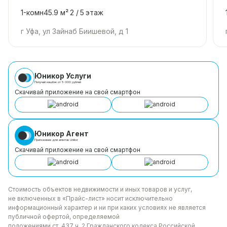
1-комн
45.9 м²
2 /
5
этаж
г Уфа, ул Зайнаб Биишевой, д 1
Юникор Услуги
Получай кешбэк от 5 000 рублей
Скачивай приложение на свой смартфон
Юникор Агент
Приложение для агентов Unikor
Скачивай приложение на свой смартфон
Стоимость объектов недвижимости и иных товаров
и услуг,
не включенных в «Прайс-лист» носит
исключительно
информационный характер и ни при каких
условиях не является
публичной офертой, определяемой
положениями ст. 437 ч. 2 Гражданского кодекса
Российской