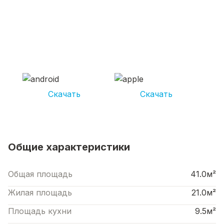
СКАЧИВАЙ ПРИЛОЖЕНИЕ UNIKOR
УСЛУГИ
И получай кешбэк от 5 000 рублей*
Скачать
Скачать
*Размер кэшбека зависит от вида услуг. Не является публичной офертой
Общие характеристики
Общая площадь
41.0м²
Жилая площадь
21.0м²
Площадь кухни
9.5м²