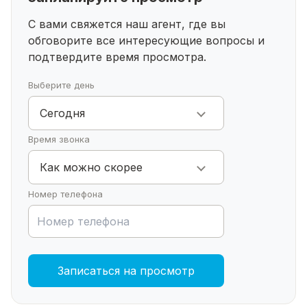
Эта квартира — редкое сочетание стиля,
удобства и статуса.
С вами свяжется наш агент, где вы
Звоните — организуем показ в удобное для вас
обговорите все интересующие
вопросы и
время!
подтвердите время просмотра.
Выберите день
Сегодня
Время звонка
Как можно скорее
Номер телефона
Записаться на просмотр