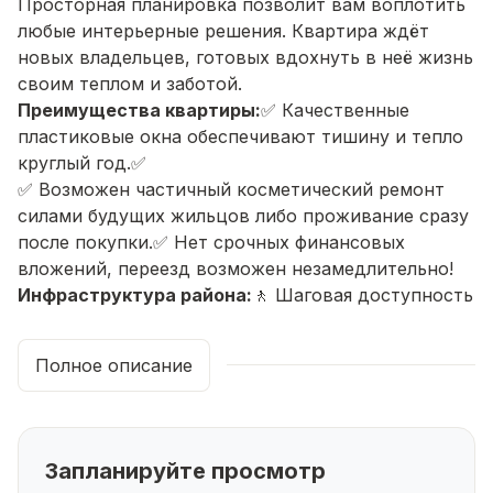
Просторная планировка позволит вам воплотить
любые интерьерные решения. Квартира ждёт
новых владельцев, готовых вдохнуть в неё жизнь
своим теплом и заботой.
Преимущества квартиры:
✅ Качественные
пластиковые окна обеспечивают тишину и тепло
круглый год.
✅
✅ Возможен частичный косметический ремонт
силами будущих жильцов либо проживание сразу
после покупки.
✅ Нет срочных финансовых
вложений, переезд возможен незамедлительно!
Инфраструктура района:
🚶 Шаговая доступность
всех необходимых объектов инфраструктуры.
Здесь вы найдёте всё необходимое рядом с
Полное описание
домом: магазины, аптеки, кафе, детские
площадки и зоны отдыха.
🚌 Удобная
транспортная развязка обеспечит быстрый
доступ ко всем уголкам города: близость улиц
Запланируйте просмотр
Интернациональная, Октябрьская, Трамвайная и