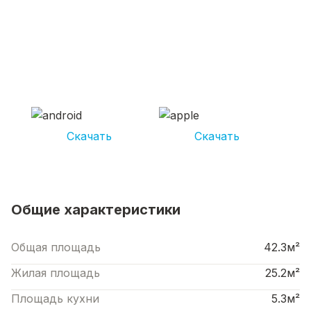
СКАЧИВАЙ ПРИЛОЖЕНИЕ UNIKOR
УСЛУГИ
И получай кешбэк от 5 000 рублей*
Скачать
Скачать
*Размер кэшбека зависит от вида услуг. Не является публичной офертой
Общие характеристики
Общая площадь
42.3м²
Жилая площадь
25.2м²
Площадь кухни
5.3м²