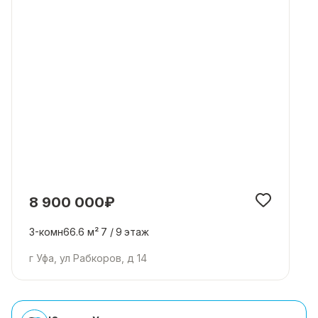
8 900 000₽
3-комн
66.6 м²
7 /
9
этаж
г Уфа, ул Рабкоров, д 14