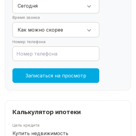
жизнью в идеальной среде для себя и своей
Сегодня
семьи!
Свяжитесь с нами прямо сейчас, чтобы увидеть
Время звонка
будущее своё жилище собственными глазами и
сделать выгодное вложение в качество вашей
Как можно скорее
жизни!
Номер телефона
Записаться на просмотр
Калькулятор ипотеки
Цель кредита
Купить недвижимость