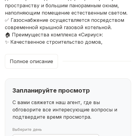
пространству и большим панорамным окнам,
наполняющим помещение естественным светом.
✅ Газоснабжение осуществляется посредством
современной крышной газовой котельной.
🏠 Преимущества комплекса «Сириус»:
✨ Качественное строительство домов,
обеспечивающее надежность и долговечность
вашего жилья.
Полное описание
🚗 Подземный паркинг исключит проблемы с
парковочными местами.
⛹️ Детские и спортивные площадки оборудованы
современным и безопасным покрытием.
Запланируйте просмотр
🏍 Колясочные и велосипедные помещения
обеспечат удобство хранения вещей.
С вами свяжется наш агент, где вы
🎓 Развитая инфраструктура района включает
обговорите все интересующие
вопросы и
лицей №96, детский сад №167 и №131,
подтвердите время просмотра.
спорткомплекс «Уфа Арена».
Создавайте уют и наслаждайтесь комфортной
Выберите день