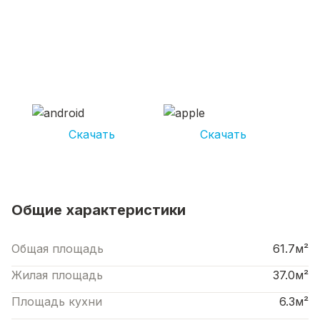
СКАЧИВАЙ ПРИЛОЖЕНИЕ UNIKOR
УСЛУГИ
И получай кешбэк от 5 000 рублей*
Скачать
Скачать
*Размер кэшбека зависит от вида услуг. Не является публичной офертой
Общие характеристики
Общая площадь
61.7м²
Жилая площадь
37.0м²
Площадь кухни
6.3м²