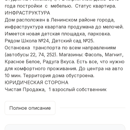
года постройки с мебелью. Статус квартира.
ИНФРАСТРУКТУРА
Дом расположен в Ленинском районе города,
инфраструктура квартала продумана до мелочей.
Имеется новая детская площадка, парковка.
Рядом Школа №24, Детский сад №25.
Остановка транспорта по всем направлениям
(автобусы 22, 74, 252). Магазины: Фасоль, Магнит,
Красное Белое, Радуга Вкуса. Есть все, что нужно
для комфортного проживания. До центра на авто
10 мин. Территория дома обустроена.
ЮРИДИЧЕСКАЯ СТОРОНА
Чистая Продажа, 1 взрослый собственник
ВИДЫ ОПЛАТЫ:
ипотека - поможем в одобрении и без
Полное описание
первоначального взноса или по ставке 16%
сертификаты, в том числе военный
материнский капитал