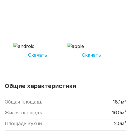
СКАЧИВАЙ ПРИЛОЖЕНИЕ UNIKOR
УСЛУГИ
И получай кешбэк от 5 000 рублей*
Скачать
Скачать
*Размер кэшбека зависит от вида услуг. Не является публичной офертой
Общие характеристики
Общая площадь
18.1м²
Жилая площадь
16.0м²
Площадь кухни
2.0м²