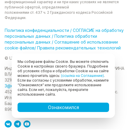
информационный характер и ни при каких
условиях не является
публичной офертой, определяемой
положениями ст. 437 ч. 2 Гражданского кодекса
Российской
Федерации.
Политика
конфиденциальности
/
СОГЛАСИЕ на обработку
персональных данных
/
Политика обработки
персональных данных
/
Соглашение об использовании
cookie-файлов
/
Правила рекомендательных технологий
© Unikor 2026
Мы собираем файлы Cookie. Вы можете отключить
Cookie в настройках своего браузера. Подробнее
Индивидуальный предприниматель КОЛОМАСОВА ИРИНА
об условиях сбора и обработки Cookie на на сайте
ВЛАДИМИРОВНА
ИНН 022403630403
ОГРНИП
можно прочитать здесь:
(ссылка на Соглашение)
.
321028000134889
Если вы согласны с условиями обработки, нажмите
“Ознакомился” или продолжите использование
3@unikor.company
сайта. Если нет, пожалуйста, прекратите
452410, Республика Башкортостан, Иглинский район, с.
использование сайта.
Иглино, ул. Вербная, д. 9
450052, Республика
Башкортостан, город Уфа, ул. Мустая Карима, д.6
Ознакомился
89625477020