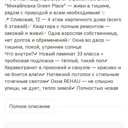
"Михайловка Green Place" — живи в тишине,
рядом с природой и всем необходимым! ✨
📍 Сливовая, 12 — 4 этаж кирпичного дома (всего
6 этажей)✅ Квартира с полным ремонтом —
заезжай и живи!✅ Одна взрослая собственница,
нет долгов и обременений✅ Окна во двор —
тишина, покой, утреннее солнце
Что внутри?✔ Новый ламинат 33 класса +
пробковая подложка — тёплый, тихий пол✔
Керамогранит в прихожей и санузле — красиво и
не боится влаги✔ Натяжной потолок с стильным
точечным светом✔ Окна REHAU — не слышно
улицы, не дует, тепло зимой✔ Полностью новая
электропроводка — безопасно, много розеток,
провода скрыты✔ Санузел в плитке — акриловая
Полное описание
ванна, полотенцесушитель, всё новое
Почему здесь так классно жить? 🌲🏡ЖК
"Михайловка Green Place" — это не просто дом, а