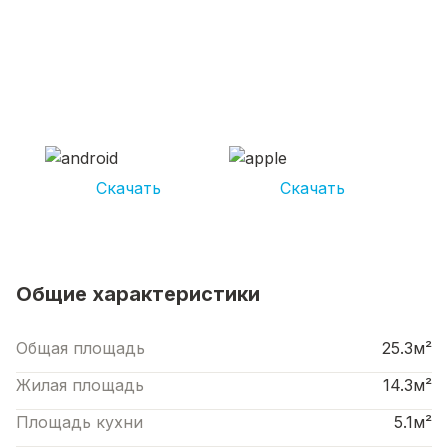
СКАЧИВАЙ ПРИЛОЖЕНИЕ UNIKOR
УСЛУГИ
И получай кешбэк от 5 000 рублей*
Скачать
Скачать
*Размер кэшбека зависит от вида услуг. Не является публичной офертой
Общие характеристики
Общая площадь
25.3м²
Жилая площадь
14.3м²
Площадь кухни
5.1м²