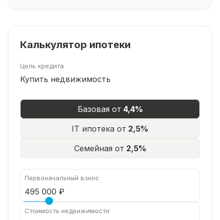
💬 Пишите в чат — расскажем подробнее,
ответим на вопросы.Ваша уютная квартира в
шаге от природы — уже ждёт вас!
💡 P.S. Предложение без торга.
Калькулятор ипотеки
Цель кредита
Купить недвижимость
Базовая от
4,4%
IT ипотека от
2,5%
Семейная от
2,5%
Первоначальный взнос
Стоимость недвижимости