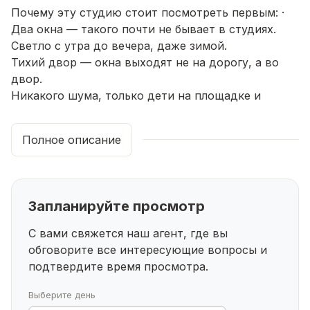
Почему эту студию стоит посмотреть первым: ·
Два окна — такого почти не бывает в студиях.
Светло с утра до вечера, даже зимой.
Тихий двор — окна выходят не на дорогу, а во
двор.
Никакого шума, только дети на площадке и
спортсмены на турниках.
Закрытая территория — въезд по кодовой двери,
Полное описание
консьерж.
Чувствуешь себя в безопасном пространстве.
Всё рядом — школа, садик, ТЦ, фитнес,
супермаркет Everyday, аптеки. Машина не нужна.
Запланируйте просмотр
Выезд на Салаватку за 2 минуты — добираешься
до любой точки Уфы без пробок.
С вами свяжется наш агент, где вы
Для кого этот вариант:
обговорите все интересующие
вопросы и
— Для студентов-иногородников
подтвердите время просмотра.
— рядом с вузами, есть всё для жизни.
— Для родителей с детьми
Выберите день