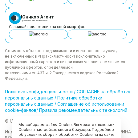
Юникор Агент
Приложение для агентов Unikor
Скачивай приложение на свой смартфон
Стоимость объектов недвижимости и иных товаров
и услуг,
не включенных в «Прайс-лист» носит
исключительно
информационный характер и ни при каких
условиях не является
публичной офертой, определяемой
положениями ст. 437 ч. 2 Гражданского кодекса
Российской
Федерации.
Политика
конфиденциальности
/
СОГЛАСИЕ на обработку
персональных данных
/
Политика обработки
персональных данных
/
Соглашение об использовании
cookie-файлов
/
Правила рекомендательных технологий
© Unikor 2026
Мы собираем файлы Cookie. Вы можете отключить
Cookie в настройках своего браузера. Подробнее
Индивидуальный предприниматель КОЛОМАСОВА ИРИНА
об условиях сбора и обработки Cookie на на сайте
ВЛАДИМИРОВНА
ИНН 022403630403
ОГРНИП