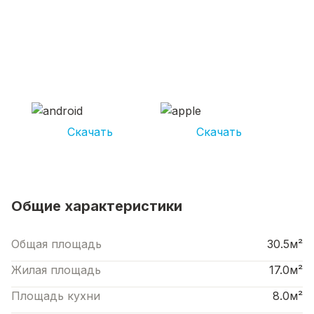
СКАЧИВАЙ ПРИЛОЖЕНИЕ UNIKOR
УСЛУГИ
И получай кешбэк от 5 000 рублей*
Скачать
Скачать
*Размер кэшбека зависит от вида услуг. Не является публичной офертой
Общие характеристики
Общая площадь
30.5м²
Жилая площадь
17.0м²
Площадь кухни
8.0м²