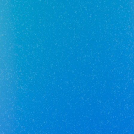
Отзывы о сотруднике пока
отсутствуют :(
Добавьте первый отзыв.
Юникор Услуги
Получай кешбэк от 5 000 рублей
Скачивай приложение на свой смартфон
Юникор Агент
Приложение для агентов Unikor
Скачивай приложение на свой смартфон