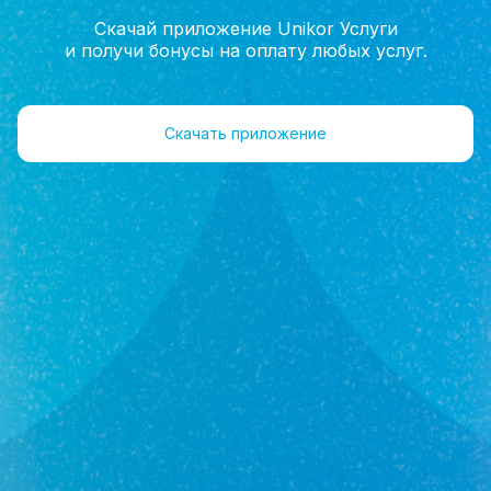
Скачай приложение Unikor Услуги
и получи бонусы на оплату любых услуг.
Главная
Агенты
Отзывы
Скачать приложение
Артемьева
Юлия Рафаэловна
Агент
+7(962)547-70-20
Объекты 60
Отзывы 0
Оставить отзыв