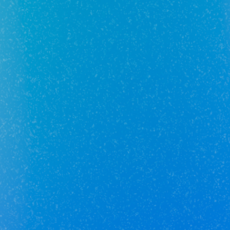
Отзывы о сотруднике пока
отсутствуют :(
Добавьте первый отзыв.
Юникор Услуги
Получай кешбэк от 5 000 рублей
Скачивай приложение на свой смартфон
Юникор Агент
Приложение для агентов Unikor
Скачивай приложение на свой смартфон