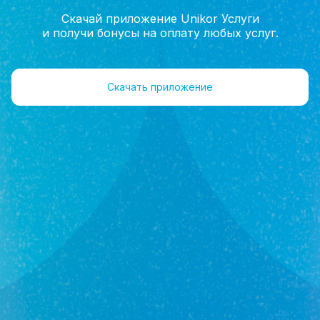
Скачай приложение Unikor Услуги
и получи бонусы на оплату любых услуг.
Главная
Агенты
Отзывы
Скачать приложение
Илясова
Наталья Константиновна
Агент
+7(962)547-70-20
Объекты 56
Отзывы 0
Оставить отзыв