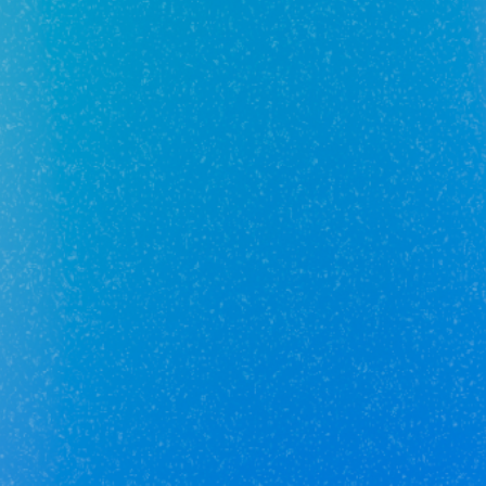
Отзывы о сотруднике пока
отсутствуют :(
Добавьте первый отзыв.
Юникор Услуги
Получай кешбэк от 5 000 рублей
Скачивай приложение на свой смартфон
Юникор Агент
Приложение для агентов Unikor
Скачивай приложение на свой смартфон