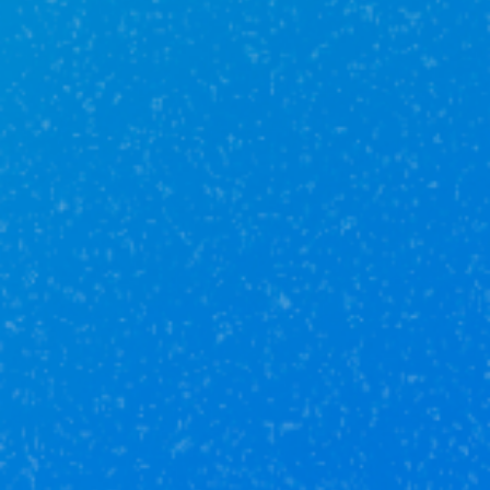
12 октября в 20:04
Большое спасибо Эрику за грамотный
подбор объектов, помощь в выборе нашего
будущего дома и за сопровождение по ходу
всей сделки. Эрик очень позитивный, с
высоким уровнем профессионализма и
умением найти индивидуальный подход.
Желаем больше заинтересованных
клиентов и удачных сделок!
Гость Рушан
30 сентября в 11:05
Помог провести сделку по дому, быстро
оперативно, все показал и рассказал.