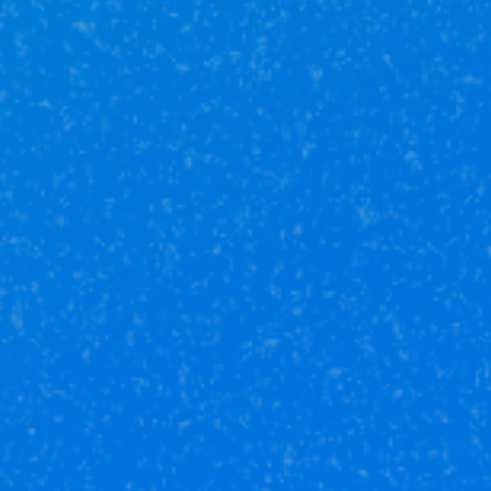
Результатом довольны.
Гость Шамиль
17 августа в 13:29
Эрик помог провести сделку по покупке
квартиры, все прошло быстро, понятно, без
каких-либо проблем. Спасибо за отличного
сотрудника!
Юникор Услуги
Получай кешбэк от 5 000 рублей
Скачивай приложение на свой смартфон