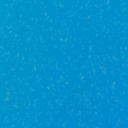
даже не только по нашей сделке, но и по
другой! Спасибо от души!
Гость Ангелина Гордеева
01 декабря в 08:35
Выражаем огромную благодарность, за
оперативную и слаженную работу
коллектива «компании «Unikor
Недвижимость»:<br /> юристу Радмиле за
грамотное сопровождение , <br />
ипотечному брокеру Юлии за одобрение и
сопровождение ипотеки <br /> Агентам по
недвижимости Эрику и Галине, ребята
помогли нам обрести дом нашей мечты ,
учитывая все наши пожелания и
потребности !<br /> Желаем процветания