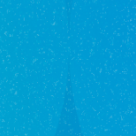
Гость Валентина Вахрушева
01 августа в 08:12
Выражаю благодарность агентам Эрику
Сираеву, Галине Шиловой. за оперативное
профессиональное проведение сделки по
продаже нашего дома, будем вас
рекомендовать .
Гость Елена
24 марта в 07:10
Искренне благодарим всем своим
семейством отличного агента, Эрика!!!