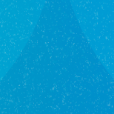
Человек, видимо, находится на своём
месте и любит свою работу. Быстро
подобрал нам дом, изначально был показан
тот, который, по итогу осмотров многих
других, мы и купили. Эрик, замечательный,
отзывчивый, грамотный человек!!!очень
приятно общаться, терпеливо отвечал на
все дотошные вопросы нашей дочери☺.
Симпатия к человеку от всей нашей семьи
❤💞
Гость Роза
20 февраля в 19:43
Спасибо большое Эрику, за сопровождение
от начала до конца, за помощь в выборе
нашего дома. Всегда на связи, подсказал