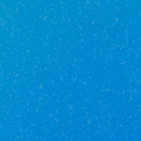
компании и занимать лидирующие места в
сфере недвижимости
Гость Лиана
16 октября в 21:24
Хочу выразить огромную благодарность за
оперативную работу! С покупкой дома нам
помогли Эрик с Радмилой, добрые и
отзывчивые ребята. Все четко объясняют,
без проблем прошло документальное
сопровождение, все получилось с первого
раза! Чему я очень рада?спасибо огромное
на слаженную работу!!!
Гость Никита