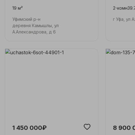
19 м²
2-комн
39.
Уфимский р-н
г Уфа, ул 
деревня Камышлы, ул
А.Александрова, д 6
1 450 000₽
8 900 