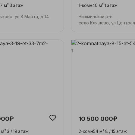
.7 м²
3
этаж
1-комн
40 м²
1
этаж
ыково, ул 8 Марта, д 14
Чишминский р-н
село Кляшево, ул Централ
000₽
10 500 000₽
 м²
3 /
19
этаж
2-комн
54 м²
8 /
15
этаж