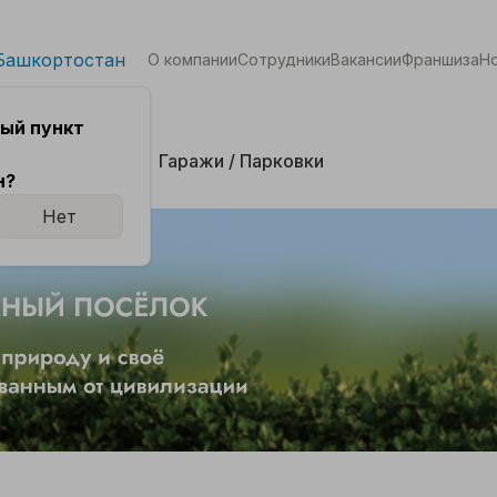
Башкортостан
О компании
Сотрудники
Вакансии
Франшиза
Н
ый пункт
кая
Комнаты
Гаражи / Парковки
н?
Нет