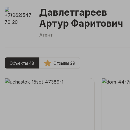
Давлетгареев
Артур Фаритович
Агент
Объекты 48
Отзывы 29