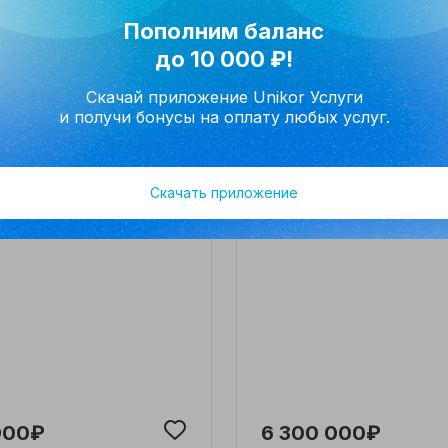
Пополним баланс
10 м²
до 10 000 ₽!
инский р-н
Уфимский р-н
уратовская
деревня Камышлы, ул
Скачай приложение Unikor Услуги
А.Александрова, д 6
и получи бонусы на оплату любых услуг.
Скачать приложение
900₽
6 300 000₽