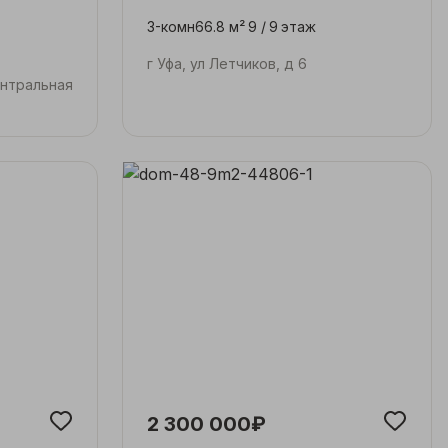
3-комн
66.8 м²
9 /
9
этаж
г Уфа, ул Летчиков, д 6
ентральная
2 300 000₽