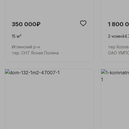
350 000₽
1 800 
15 м²
2-комн
44.
Иглинский р-н
тер Колле
тер. СНТ Ясная Поляна
ОАО УМП