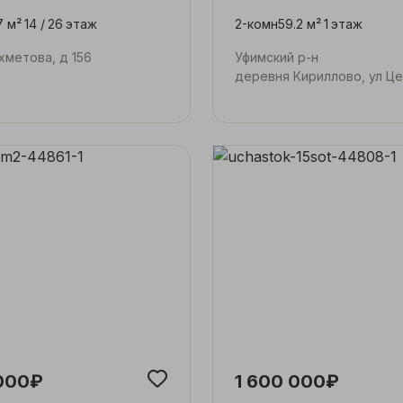
7 м²
14 /
26
этаж
2-комн
59.2 м²
1
этаж
Ахметова, д 156
Уфимский р-н
деревня Кириллово, ул Ц
000₽
1 600 000₽