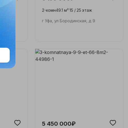
2-комн
49.1 м²
15 /
25
этаж
г Уфа, ул Бородинская, д 9
5 450 000₽