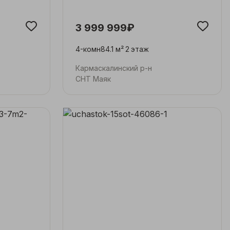
3 999 999₽
4-комн
84.1 м²
2
этаж
Кармаскалинский р-н
СНТ Маяк