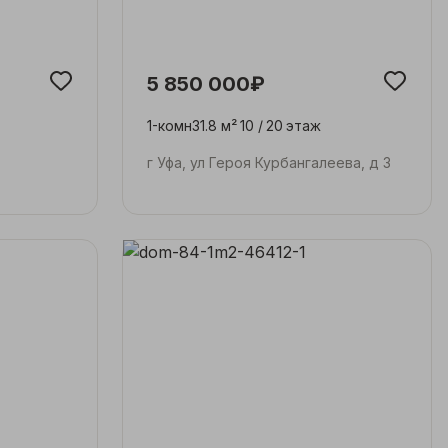
5 850 000₽
1-комн
31.8 м²
10 /
20
этаж
г Уфа, ул Героя Курбангалеева, д 3