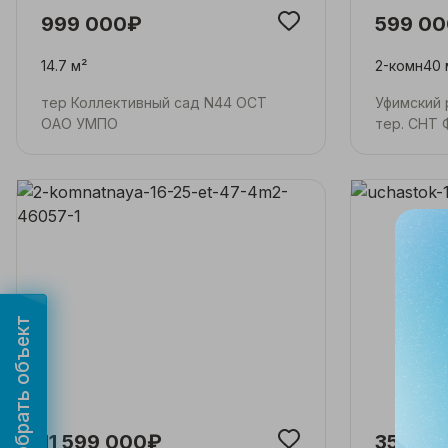
999 000₽
599 0
14.7 м²
2-комн
40 
тер Коллективный сад N44 ОСТ
Уфимский 
ОАО УМПО
тер. СНТ 
Подобрать объект
11 599 000₽
350 0