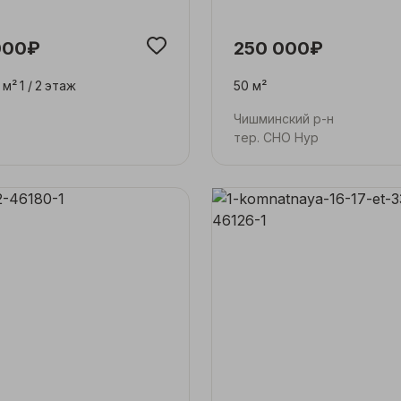
000₽
250 000₽
 м²
1 /
2
этаж
50 м²
Чишминский р-н
тер. СНО Нур