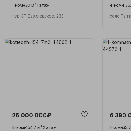
1-комн
30 м²
1
этаж
4-комн
135
тер СТ Базилевское, 233
село Тапт
26 000 000₽
6 390 
4-комн
154.7 м²
2
этаж
1-комн
33.7