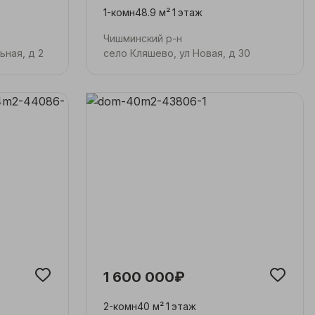
1-комн
48.9 м²
1
этаж
Чишминский р-н
ьная, д 2
село Кляшево, ул Новая, д 30
1 600 000₽
2-комн
40 м²
1
этаж