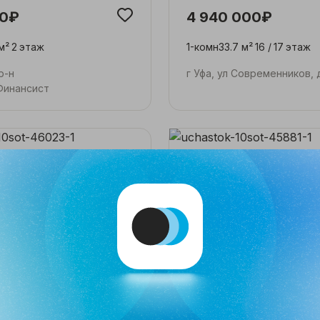
00₽
4 940 000₽
м²
2
этаж
1-комн
33.7 м²
16 /
17
этаж
р-н
г Уфа, ул Современников, 
Финансист
00₽
850 000₽