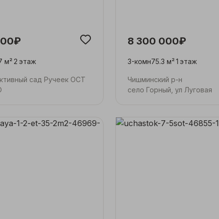
000₽
8 300 000₽
7 м²
2
этаж
3-комн
75.3 м²
1
этаж
ктивный сад Ручеек ОСТ
Чишминский р-н
О
село Горный, ул Луговая