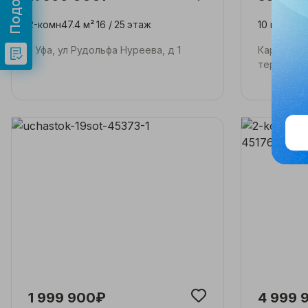
2-комн
47.4 м²
16 /
25
этаж
10 м²
г Уфа, ул Рудольфа Нуреева, д 1
Кармаскал
тер Шайм
1 999 900₽
4 999 