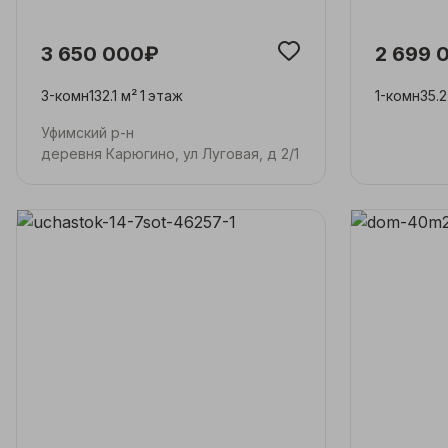
3 650 000₽
2 699 
3-комн
132.1 м²
1
этаж
1-комн
35.2
Уфимский р-н
деревня Карюгино, ул Луговая, д 2/1