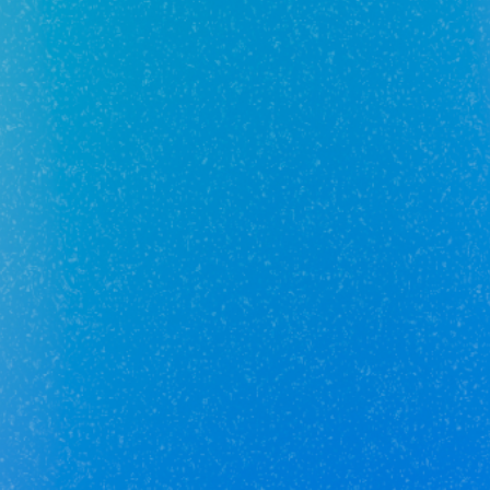
Отзывы о сотруднике пока
отсутствуют :(
Добавьте первый отзыв.
Юникор Услуги
Получай кешбэк от 5 000 рублей
Скачивай приложение на свой смартфон
Юникор Агент
Приложение для агентов Unikor
Скачивай приложение на свой смартфон