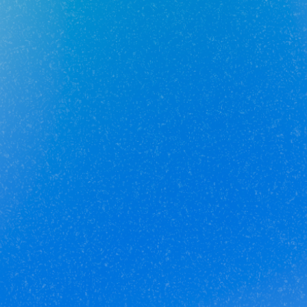
Стоимость объектов недвижимости и иных товаров
и услуг,
не включенных в «Прайс-лист» носит
исключительно
информационный характер и ни при каких
условиях не является
публичной офертой, определяемой
положениями ст. 437 ч. 2 Гражданского кодекса
Российской
Федерации.
Политика
конфиденциальности
/
СОГЛАСИЕ на обработку
персональных данных
/
Политика обработки
персональных данных
/
Соглашение об использовании
cookie-файлов
/
Правила рекомендательных технологий
© Unikor 2026
Индивидуальный предприниматель КОЛОМАСОВА ИРИНА
Мы собираем файлы Cookie. Вы можете отключить
Cookie в настройках своего браузера. Подробнее
ВЛАДИМИРОВНА
ИНН 022403630403
ОГРНИП
об условиях сбора и обработки Cookie на на сайте
321028000134889
можно прочитать здесь:
(ссылка на Соглашение)
.
3@unikor.company
Если вы согласны с условиями обработки, нажмите
452410, Республика Башкортостан, Иглинский район, с.
“Ознакомился” или продолжите использование
сайта. Если нет, пожалуйста, прекратите
Иглино, ул. Вербная, д. 9
450052, Республика
использование сайта.