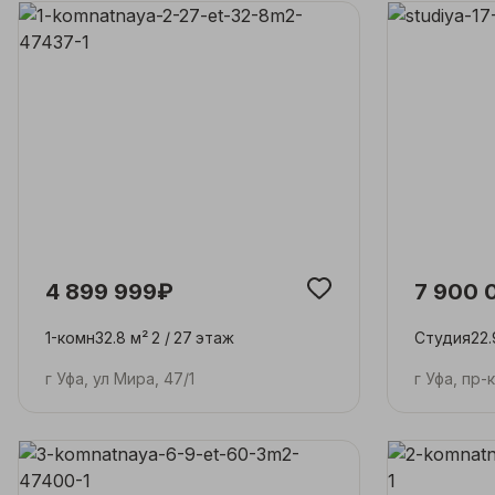
4 899 999₽
7 900 
1-комн
32.8 м²
2 /
27
этаж
Студия
22.
г Уфа, ул Мира, 47/1
г Уфа, пр-