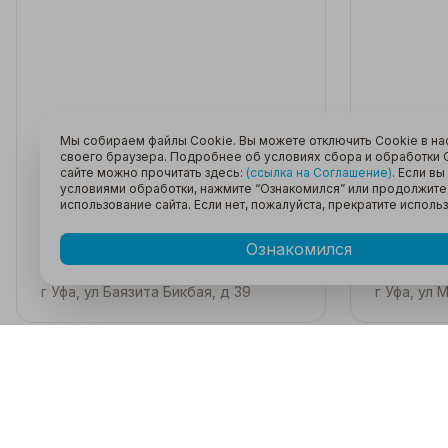
Мы собираем файлы Cookie. Вы можете отключить Cookie в на
своего браузера. Подробнее об условиях сбора и обработки C
сайте можно прочитать здесь:
(ссылка на Соглашение)
. Если вы
условиями обработки, нажмите “Ознакомился” или продолжите
использование сайта. Если нет, пожалуйста, прекратите исполь
8 190 000₽
4 999 
Ознакомился
3-комн
60.3 м²
6 /
9
этаж
2-комн
47.1
г Уфа, ул Баязита Бикбая, д 39
г Уфа, ул 