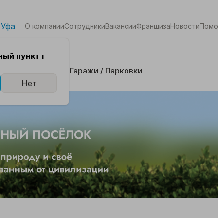
 Уфа
О компании
Сотрудники
Вакансии
Франшиза
Новости
Пом
ый пункт г
кая
Комнаты
Гаражи / Парковки
Нет