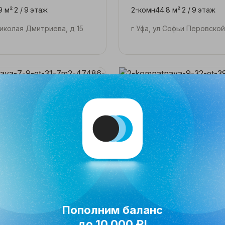
9 м²
2 /
9
этаж
2-комн
44.8 м²
2 /
9
этаж
Николая Дмитриева, д 15
г Уфа, ул Софьи Перовской
000₽
11 900 000₽
Пополним баланс
 м²
7 /
9
этаж
2-комн
39.2 м²
9 /
32
этаж
до 10 000 ₽!