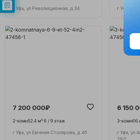
г Уфа, ул Революционная, д 34
г Уфа, ул 
7 200 000₽
6 150 
2-комн
52.4 м²
6 /
9
этаж
3-комн
66.
г Уфа, ул Евгения Столярова, д 4б
г Уфа, ул
29/2