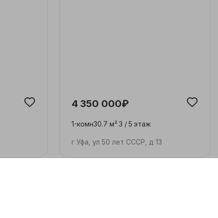
4 350 000₽
1-комн
30.7 м²
3 /
5
этаж
г Уфа, ул 50 лет СССР, д 13