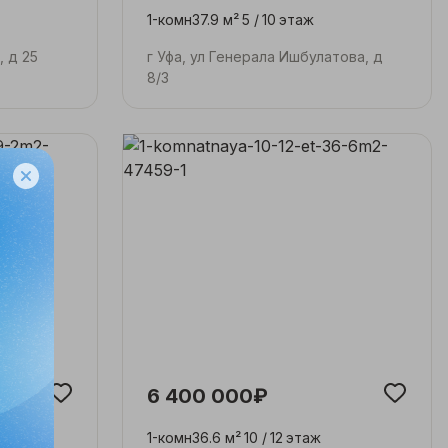
1-комн
37.9 м²
5 /
10
этаж
, д 25
г Уфа, ул Генерала Ишбулатова, д
8/3
6 400 000₽
1-комн
36.6 м²
10 /
12
этаж