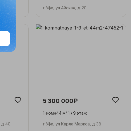
90/2
г Уфа, ул Айская, д 20
5 300 000₽
1-комн
44 м²
1 /
9
этаж
, д 40
г Уфа, ул Карла Маркса, д 38