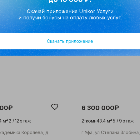
Ивана Спатара, д 14
г Уфа, б-р Ибрагимова, д 
Скачай приложение Unikor Услуги
и получи бонусы на оплату любых услуг.
Скачать приложение
000₽
6 300 000₽
4 м²
2 /
12
этаж
2-комн
43.4 м²
5 /
9
этаж
 Академика Королева, д
г Уфа, ул Степана Злобина