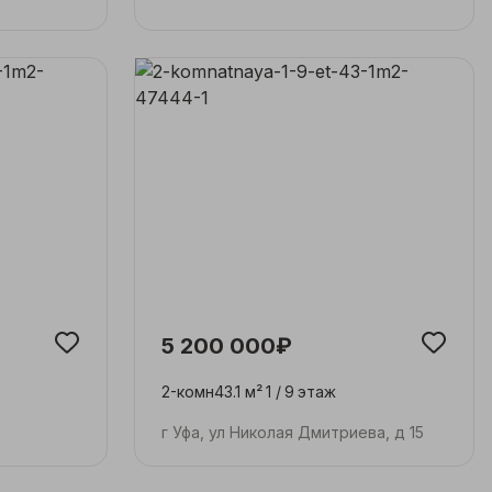
5 200 000₽
2-комн
43.1 м²
1 /
9
этаж
г Уфа, ул Николая Дмитриева, д 15