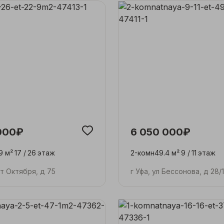
000₽
6 050 000₽
9 м²
17 /
26
этаж
2-комн
49.4 м²
9 /
11
этаж
кт Октября, д 75
г Уфа, ул Бессонова, д 28/1