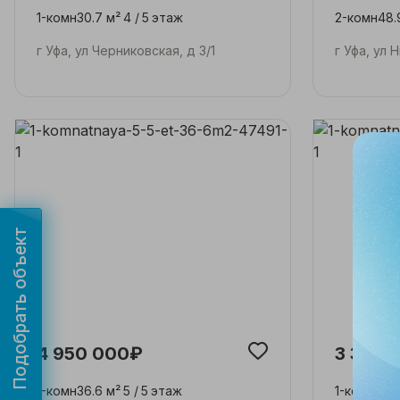
1-комн
30.7 м²
4 /
5
этаж
2-комн
48.
г Уфа, ул Черниковская, д 3/1
г Уфа, ул 
Подобрать объект
4 950 000₽
3 300 
1-комн
36.6 м²
5 /
5
этаж
1-комн
31.7