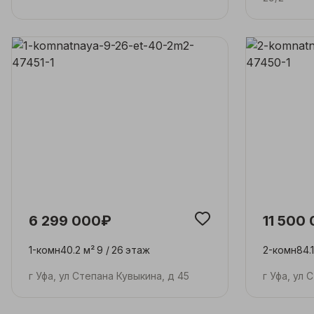
6 299 000₽
11 500
1-комн
40.2 м²
9 /
26
этаж
2-комн
84.
г Уфа, ул Степана Кувыкина, д 45
г Уфа, ул 