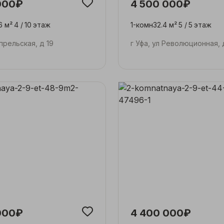
000₽
4 500 000₽
6 м²
4 /
10
этаж
1-комн
32.4 м²
5 /
5
этаж
Апрельская, д 19
г Уфа, ул Революционная, 
000₽
4 400 000₽