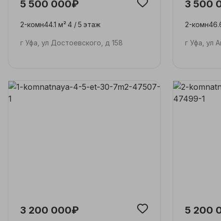
5 500 000₽
3 500 
2-комн
44.1 м²
4 /
5
этаж
2-комн
46.
г Уфа, ул Достоевского, д 158
г Уфа, ул 
3 200 000₽
5 200 