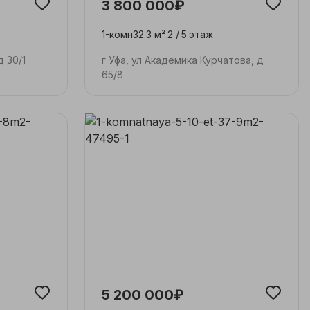
3 800 000₽
1-комн
32.3 м²
2 /
5
этаж
д 30/1
г Уфа, ул Академика Курчатова, д
65/8
5 200 000₽