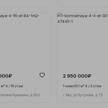
 000₽
2 950 000₽
1 м²
4 /
16
этаж
1-комн
30.1 м²
4 /
4
этаж
Степана Кувыкина, д 16/2
г Уфа, ул Кутузова, д 72