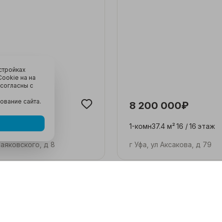
стройках
ookie на на
 согласны с
зование сайта.
000₽
8 200 000₽
 м²
2 /
5
этаж
1-комн
37.4 м²
16 /
16
этаж
Маяковского, д 8
г Уфа, ул Аксакова, д 79