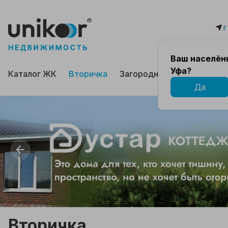
г
Ваш населённ
Уфа?
Каталог ЖК
Вторичка
Загородная
Коммерчес
Да
Вторичка