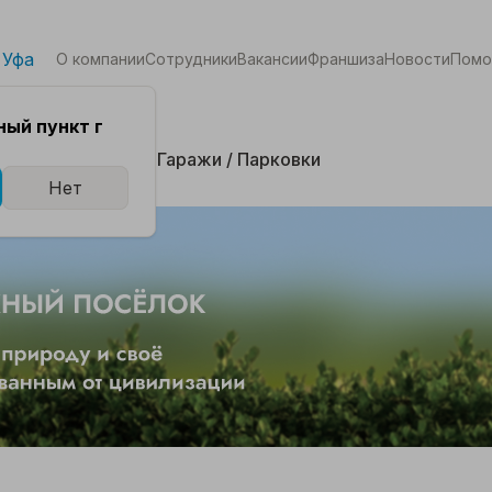
 Уфа
О компании
Сотрудники
Вакансии
Франшиза
Новости
Пом
ый пункт г
кая
Комнаты
Гаражи / Парковки
Нет