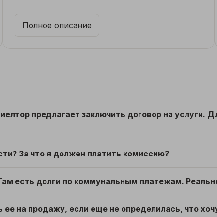
в процессе, Роман решал оперативно и
своевременно. Спасибо Вам большое! Удачи и
Полное описание
успехов!
иелтор предлагает заключить договор на услуги. Дл
сти? За что я должен платить комиссию?
 Там есть долги по коммунальным платежам. Реальн
 ее на продажу, если еще не определилась, что хоч