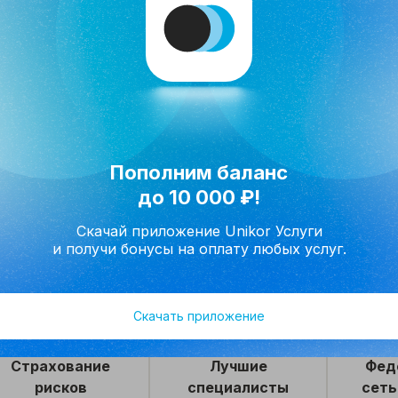
язались
Отправить заявку
на обработку
персональных данных
и принимаю условия соглашения.
Пополним баланс
до 10 000 ₽!
Скачай приложение Unikor Услуги
и получи бонусы на оплату любых услуг.
Скачать приложение
Страхование
Лучшие
Фед
рисков
специалисты
сеть