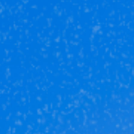
Юникор Услуги
Получай кешбэк от 5 000 рублей
Скачивай приложение на свой смартфон
Юникор Агент
Приложение для агентов Unikor
Скачивай приложение на свой смартфон
Стоимость объектов недвижимости и иных товаров
и услуг,
не включенных в «Прайс-лист» носит
исключительно
информационный характер и ни при каких
условиях не является
публичной офертой, определяемой
положениями ст. 437 ч. 2 Гражданского кодекса
Российской
Федерации.