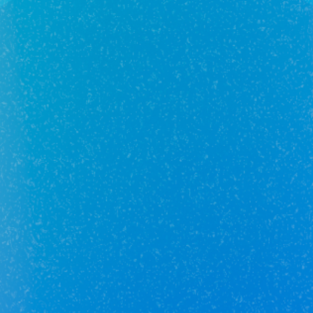
Юридические услуги
IT-Ипотека
Продажа жилой недвижимости
Услуги кадастрового инженера
Ипотека и кредитование
Коммерческая недвижимость
Оценка недвижимости
Строящееся жилье
Юникор Услуги
Получай кешбэк от 5 000 рублей
Скачивай приложение на свой смартфон