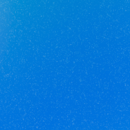
Юникор Агент
Приложение для агентов Unikor
Скачивай приложение на свой смартфон
Стоимость объектов недвижимости и иных товаров
и услуг,
не включенных в «Прайс-лист» носит
исключительно
информационный характер и ни при каких
условиях не является
публичной офертой, определяемой
положениями ст. 437 ч. 2 Гражданского кодекса
Российской
Федерации.
Политика
конфиденциальности
/
СОГЛАСИЕ на обработку
персональных данных
/
Политика обработки
персональных данных
/
Соглашение об использовании
cookie-файлов
/
Правила рекомендательных технологий
© Unikor 2026