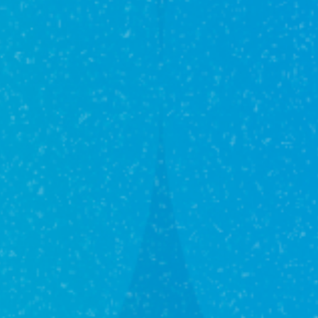
1
Подготовка документов
2
Проверка прав собственности
3
Анализ юридических и финансовых
4
аспектов сделки
Передача средств и подписание
5
Регистрация прав на недвижимость
6