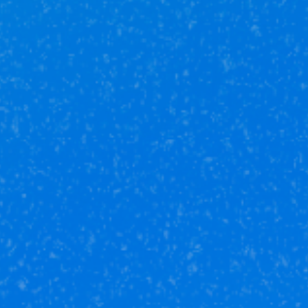
земельном участке?
Можно ли приватизировать квартиру через
Ваше агентство?
Юникор Услуги
Получай кешбэк от 5 000 рублей
Скачивай приложение на свой смартфон
Юникор Агент
Приложение для агентов Unikor
Скачивай приложение на свой смартфон
Стоимость объектов недвижимости и иных товаров
и услуг,
не включенных в «Прайс-лист» носит
исключительно