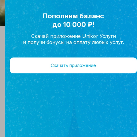
Пополним баланс
до 10 000 ₽!
Главная
Комнаты
Скачай приложение Unikor Услуги
Купить комнату в Московской области
и получи бонусы на оплату любых услуг.
Хотите купить собственное жилье? Комната —
идеальный вариант. В этом разделе вы найдете
различные варианты, соответствующие вашим
Скачать приложение
потребностям и финансовым возможностям.
Можно выбрать комнату в любом районе
Московской области. Звоните!
Фильтр
На карте
2 комнаты
По умолчанию