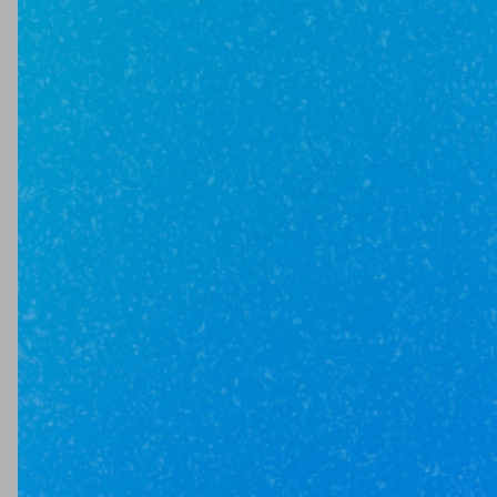
3 500 000₽
1-комн
16.6 м²
7 /
11
этаж
г Балашиха, пр-кт Ленина, д 36