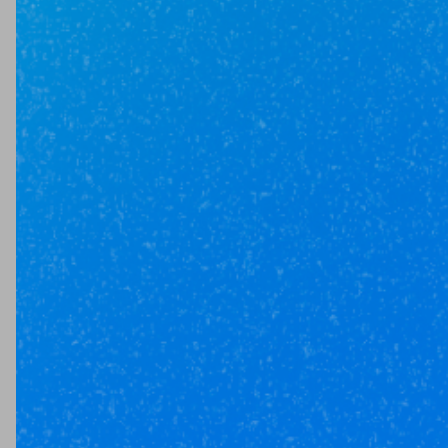
Юникор Услуги
Получай кешбэк от 5 000 рублей
Скачивай приложение на свой смартфон
Юникор Агент
Приложение для агентов Unikor
Скачивай приложение на свой смартфон
Стоимость объектов недвижимости и иных товаров
и услуг,
не включенных в «Прайс-лист» носит
исключительно
информационный характер и ни при каких
условиях не является
публичной офертой, определяемой
положениями ст. 437 ч. 2 Гражданского кодекса
Российской
Федерации.
Политика
конфиденциальности
/
СОГЛАСИЕ на обработку