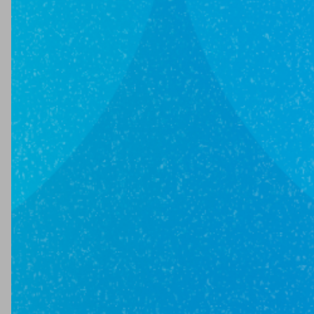
2 700 000₽
1-комн
22.4 м²
4 /
4
этаж
г Балашиха, ул Крупешина, д 1