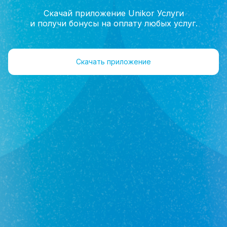
Скачай приложение Unikor Услуги
и получи бонусы на оплату любых услуг.
Главная
Помощь
Коммерческая недвижимость
Скачать приложение
Коммерческая недвижимость
На какой срок можно взять помещение в
аренду?
Можно ли приобрести коммерческую
недвижимость и организовать на этом
бизнес?
Какие документы следует взять у
арендодателя?