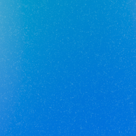
Юникор Услуги
Получай кешбэк от 5 000 рублей
Скачивай приложение на свой смартфон
Юникор Агент
Приложение для агентов Unikor
Скачивай приложение на свой смартфон
Стоимость объектов недвижимости и иных товаров
и услуг,
не включенных в «Прайс-лист» носит
исключительно
информационный характер и ни при каких
условиях не является
публичной офертой, определяемой
положениями ст. 437 ч. 2 Гражданского кодекса
Российской
Федерации.
Политика
конфиденциальности
/
СОГЛАСИЕ на обработку
персональных данных
/
Политика обработки