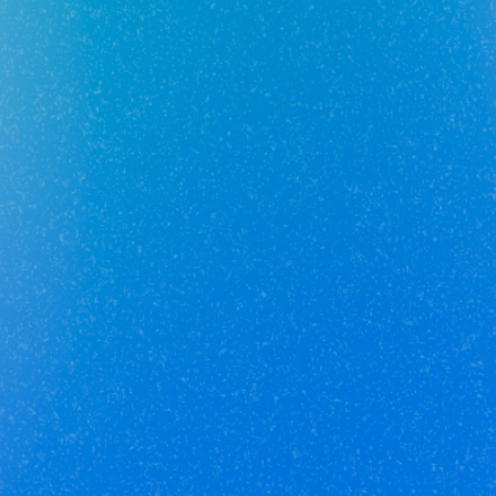
Юникор Услуги
Получай кешбэк от 5 000 рублей
Скачивай приложение на свой смартфон
Юникор Агент
Приложение для агентов Unikor
Скачивай приложение на свой смартфон
Стоимость объектов недвижимости и иных товаров
и услуг,
не включенных в «Прайс-лист» носит
исключительно
информационный характер и ни при каких
условиях не является
публичной офертой, определяемой
положениями ст. 437 ч. 2 Гражданского кодекса
Российской
Федерации.
Политика
конфиденциальности
/
СОГЛАСИЕ на обработку
персональных данных
/
Политика обработки
персональных данных
/
Соглашение об использовании