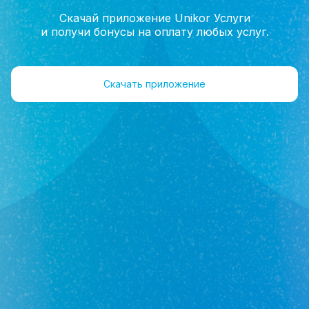
Скачай приложение Unikor Услуги
и получи бонусы на оплату любых услуг.
Главная
Помощь
Военная ипотека
Скачать приложение
Военная ипотека
Сколько дают денег на военную ипотеку?
Какая сумма военной ипотеки в 2023 году?
Как работает военная ипотека?
Сколько лет нужно прослужить чтобы
получить квартиру?