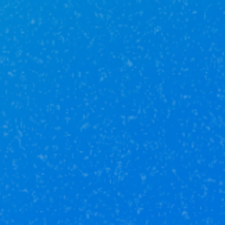
действительно выгодное решение. Обращайтесь
и мы подберем для вас оптимальный вариант,
поможем с документами и проведем безопасную
сделку.
Звоните: +7 962 547-70-20
Другие новости
17.04.2026
Партнерская платформа «Ю»: как делать
сделки в недвижимости в других городах через
приложение
10.04.2026
Платформа «Ю»: событие для риелторов,
которое нельзя пропустить
28.11.2025
2026 год переломает правила ипотеки. Успейте
до конца 2025 года