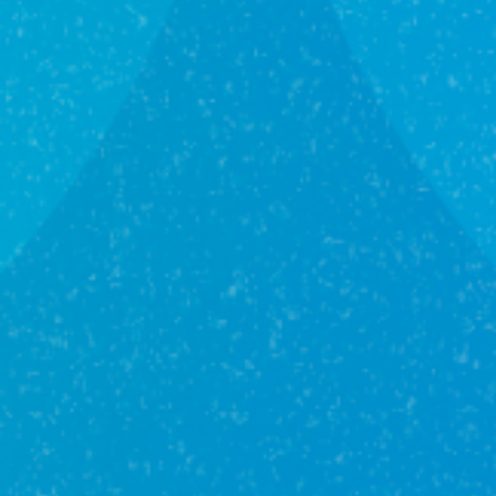
только с него. Это удобно, если вы снимаете
жилье во время строительства жилого комплекса
или откладываете деньги на ремонт. Сейчас в Уфе
действуют предложения с платежом от 3 ₽/мес.
на первом этапе и первоначальным взносом от
20,1%.
Рассрочка от застройщика
Большинство застройщиков предлагает жилье в
рассрочку без участия банка. График платежей
подбирается индивидуально, а проценты –
нулевые. Это выгодно тем, кто ожидает
рождения ребенка или имеет нестабильный
доход. В дальнейшем, при рождении ребенка,
рассрочку можно рефинансировать, перейдя на
семейную ипотеку, и зафиксировать выгодную
ставку.
Семейная ипотека: ставка от 3,5%
Самое время перейти к наиболее известному