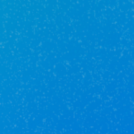
IT-ипотека
Работаете в IT-компании? Значит можете
оформить кредит на льготных условиях: до 9 млн
рублей с пониженной ставкой. Главное, чтобы
компания была аккредитована в Минцифры, а вам
было не больше 50 лет. Программа позволяет не
только купить квартиру, но и заказать
строительство загородного дома под ключ.
Комбинированная ипотека
Хотите сэкономить по-максимуму? Можно
сочетать разные программы – например,
семейную и IT-ипотеку, получая лучшие условия
на рынке.
Вариантов много, но нюансов – еще больше. Где-
то подводные камни в процентах, где-то
ограничения по условиям. Специалисты агентства
недвижимости «Юникор» знают, как выбрать