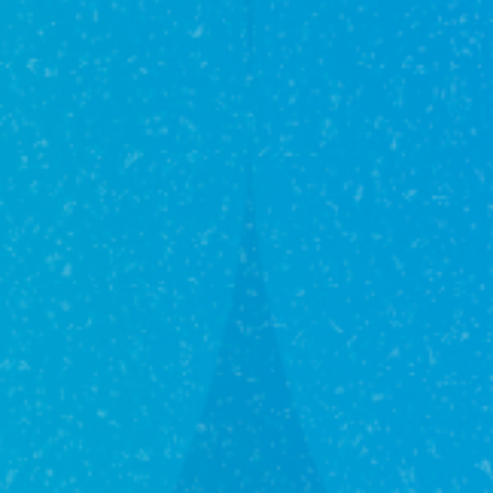
3/14/2025
Ипотека под 3,5% и не только
Сегодня на рынке недвижимости Республики
Башкортостан представлено множество
ипотечных программ с разными условиями.
Разобраться в нюансах и выбрать оптимальный
вариант под индивидуальные условия
самостоятельно бывает непросто. Специалисты
агентства недвижимости «Юникор» помогут
выбрать вариант, который будет выгоден именно
вам.
Траншевая ипотека
При такой схеме кредит выдается частями, а
платежи начисляются только на выданную сумму.
Например, первый транш – 100 рублей, и
проценты в таком случае будут начисляться