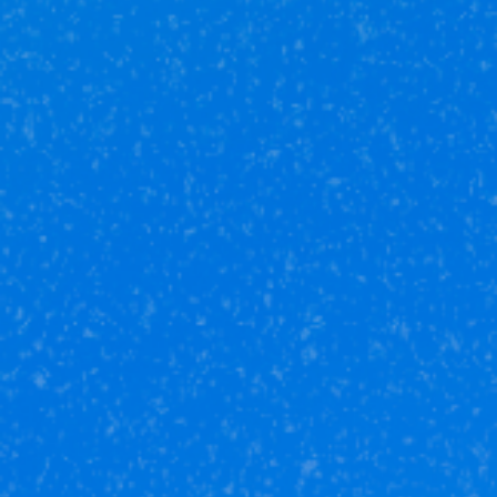
21.11.2025
Как выгодно купить квартиру в Уфе и
Башкортостане? Советы экспертов
Юникор Услуги
Получай кешбэк от 5 000 рублей
Скачивай приложение на свой смартфон
Юникор Агент
Приложение для агентов Unikor
Скачивай приложение на свой смартфон
Стоимость объектов недвижимости и иных товаров
и услуг,
не включенных в «Прайс-лист» носит
исключительно
информационный характер и ни при каких
условиях не является
публичной офертой, определяемой
положениями ст. 437 ч. 2 Гражданского кодекса
Российской
Федерации.