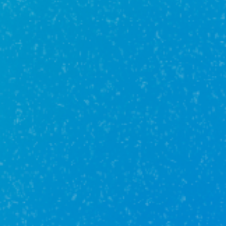
варинату. Данный вид кредитования подходит
семьям с ребенком до 7 лет или ребенком-
инвалидом до 18 лет. В некоторых же случаях
можно оформить программу и при наличии двоих
детей до 18 лет. Совсем недавно на рынке стали
доступны варианты со ставкой от 3,5% и
сниженным первоначальным взносом, что в
результате обеспечит вам платеж от 12 206 ₽/мес.
на весь срок.
Донорская ипотека
Если вы не подходите под условия семейной
ипотеки, не отчаивайтесь. Можно привлечь
«донора» – человека, который подходит под
условия, но не планирует использовать свою
льготу. Так, программа обеспечивает шанс купить
жилье на лучших условиях, если в семье пока нет
детей или они старше 7 лет.