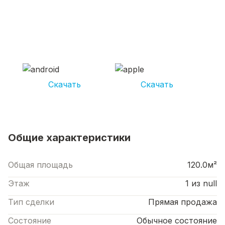
СКАЧИВАЙ ПРИЛОЖЕНИЕ UNIKOR
УСЛУГИ
И получай кешбэк от 5 000 рублей*
Скачать
Скачать
*Размер кэшбека зависит от вида услуг. Не является публичной офертой
Общие характеристики
Общая площадь
120.0м²
Этаж
1 из null
Тип сделки
Прямая продажа
Состояние
Обычное состояние