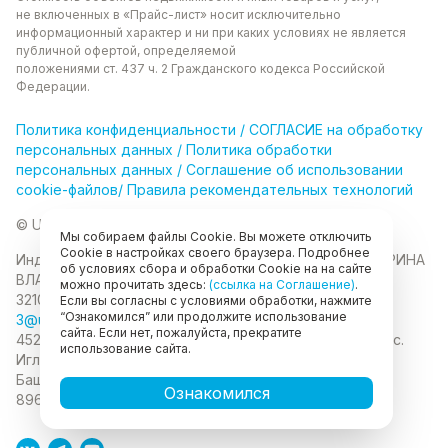
не включенных в «Прайс-лист» носит
исключительно
информационный характер и ни при каких
условиях не является
публичной офертой, определяемой
положениями ст. 437 ч. 2 Гражданского кодекса
Российской
Федерации.
Политика
конфиденциальности
/
СОГЛАСИЕ на обработку
персональных данных
/
Политика обработки
персональных данных
/
Соглашение об использовании
cookie-файлов
/
Правила рекомендательных технологий
© Unikor 2026
Мы собираем файлы Cookie. Вы можете отключить
Cookie в настройках своего браузера. Подробнее
Индивидуальный предприниматель КОЛОМАСОВА ИРИНА
об условиях сбора и обработки Cookie на на сайте
ВЛАДИМИРОВНА
ИНН 022403630403
ОГРНИП
можно прочитать здесь:
(ссылка на Соглашение)
.
321028000134889
Если вы согласны с условиями обработки, нажмите
“Ознакомился” или продолжите использование
3@unikor.company
сайта. Если нет, пожалуйста, прекратите
452410, Республика Башкортостан, Иглинский район, с.
использование сайта.
Иглино, ул. Вербная, д. 9
450052, Республика
Башкортостан, город Уфа, ул. Мустая Карима, д.6
Ознакомился
89625477020