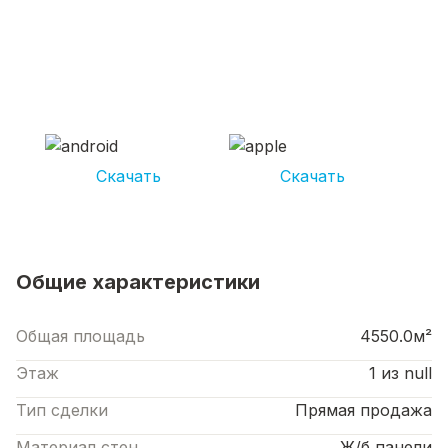
СКАЧИВАЙ ПРИЛОЖЕНИЕ UNIKOR
УСЛУГИ
И получай кешбэк от 5 000 рублей*
Скачать
Скачать
*Размер кэшбека зависит от вида услуг. Не является публичной офертой
Общие характеристики
Общая площадь
4550.0м²
Этаж
1 из null
Тип сделки
Прямая продажа
Материал стен
Ж/б панели