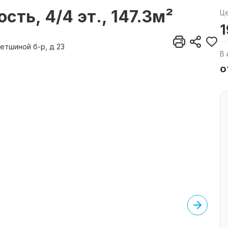
ь, 4/4 эт., 147.3м²
Ц
1
етшиной б-р, д 23
В 
о