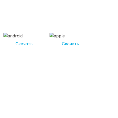
СКАЧИВАЙ ПРИЛОЖЕНИЕ
UNIKOR УСЛУГИ
И получай кешбэк от 5 000 рублей*
Скачать
Скачать
*Размер кэшбека зависит от вида услуг. Не является публичной
офертой