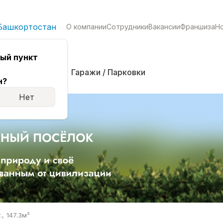
Башкортостан
О компании
Сотрудники
Вакансии
Франшиза
Н
ый пункт
кая
Комнаты
Гаражи / Парковки
н?
Нет
, 147.3м²