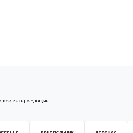
те все интересующие
ресенье
понедельник
вторник