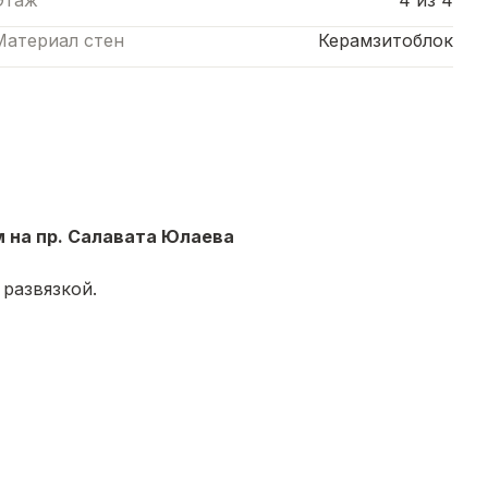
Этаж
4 из 4
Материал стен
Керамзитоблок
 на пр. Салавата Юлаева
 развязкой.