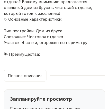
отдыха? Вашему вниманию предлагается
стильный дом из бруса в чистовой отделке,
который готов к заселению!
✨ Основные характеристики:
Тип постройки: Дом из бруса
Состояние: Чистовая отделка
Участок: 4 сотки, огорожен по периметру
🌟 Преимущества:
Экологически чистые материалы: Брус
обеспечивает отличную теплоизоляцию и создает
Полное описание
здоровый микроклимат в доме.
Готовность к проживанию: Чистовая отделка
позволяет вам сразу начать обустраивать свой
новый дом по своему вкусу.
Запланируйте просмотр
Планировка: на первом этаже - кухня, гостиная,
санузел, на втором этаже 2 спальные комнаты,
С вами свяжется наш агент, где вы