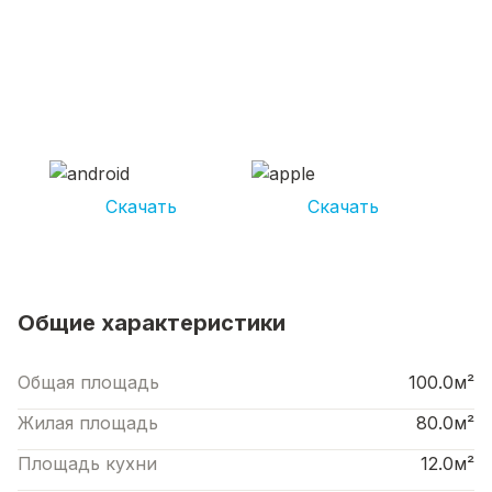
СКАЧИВАЙ ПРИЛОЖЕНИЕ UNIKOR
УСЛУГИ
И получай кешбэк от 5 000 рублей*
Скачать
Скачать
*Размер кэшбека зависит от вида услуг. Не является публичной офертой
Общие характеристики
Общая площадь
100.0м²
Жилая площадь
80.0м²
Площадь кухни
12.0м²