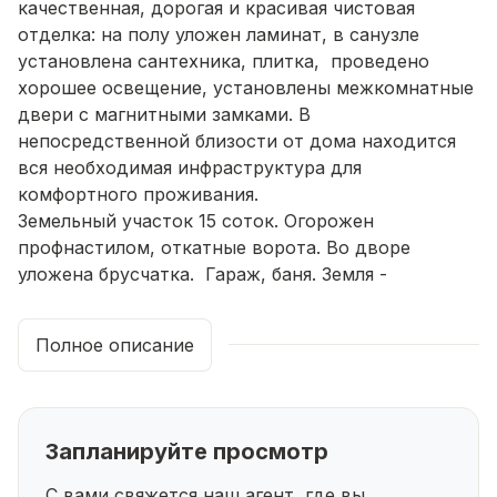
качественная, дорогая и красивая чистовая
отделка: на полу уложен ламинат, в санузле
установлена сантехника, плитка, проведено
хорошее освещение, установлены межкомнатные
двери с магнитными замками. В
непосредственной близости от дома находится
вся необходимая инфраструктура для
комфортного проживания.
Земельный участок 15 соток. Огорожен
профнастилом, откатные ворота. Во дворе
уложена брусчатка. Гараж, баня. Земля -
чернозем. Можно вырастить сад, посадить
огород.
Полное описание
Покупка возможно за любые способы оплаты –
наличный расчет, ипотека. Все документы
полностью готовы к продаже. Этот дом мы
можем продемонстрировать в любой день по
Запланируйте просмотр
предварительной записи. Жду звонка
записывайтесь на просмотр.
С вами свяжется наш агент, где вы