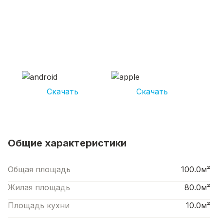
СКАЧИВАЙ ПРИЛОЖЕНИЕ UNIKOR
УСЛУГИ
И получай кешбэк от 5 000 рублей*
Скачать
Скачать
*Размер кэшбека зависит от вида услуг. Не является публичной офертой
Общие характеристики
Общая площадь
100.0м²
Жилая площадь
80.0м²
Площадь кухни
10.0м²