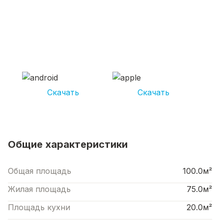
СКАЧИВАЙ ПРИЛОЖЕНИЕ UNIKOR
УСЛУГИ
И получай кешбэк от 5 000 рублей*
Скачать
Скачать
*Размер кэшбека зависит от вида услуг. Не является публичной офертой
Общие характеристики
Общая площадь
100.0м²
Жилая площадь
75.0м²
Площадь кухни
20.0м²