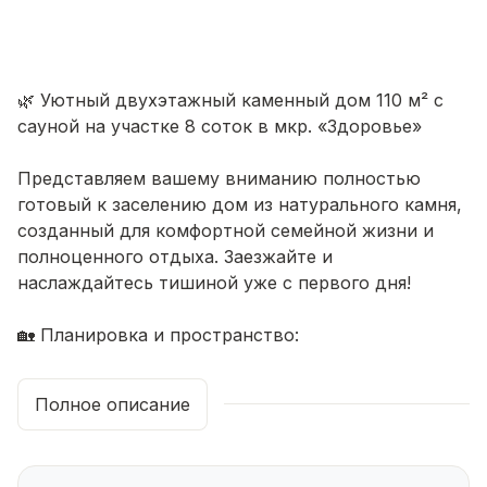
🌿 Уютный двухэтажный каменный дом 110 м² с
сауной на участке 8 соток в мкр. «Здоровье»
Представляем вашему вниманию полностью
готовый к заселению дом из натурального камня,
созданный для комфортной семейной жизни и
полноценного отдыха. Заезжайте и
наслаждайтесь тишиной уже с первого дня!
🏡 Планировка и пространство:
• 1 этаж: сауна. кухня-гостиная, удобная входная
группа, просторный коридор и санузел.
Полное описание
Идеальная зона для встреч с семьёй и гостями.
• 2 этаж: две изолированные спальни, где вас
ждут покой и здоровый сон.