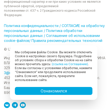
информационный характер и ни при каких
условиях не является
публичной офертой, определяемой
положениями ст. 437 ч. 2 Гражданского кодекса
Российской
Федерации.
Политика
конфиденциальности
/
СОГЛАСИЕ на обработку
персональных данных
/
Политика обработки
персональных данных
/
Соглашение об использовании
cookie-файлов
/
Правила рекомендательных технологий
© Unikor 2026
Мы собираем файлы Cookie. Вы можете отключить
Cookie в настройках своего браузера. Подробнее
Индивидуальный предприниматель КОЛОМАСОВА ИРИНА
об условиях сбора и обработки Cookie на на сайте
ВЛАДИМИРОВНА
ИНН 022403630403
ОГРНИП
можно прочитать здесь:
(ссылка на Соглашение)
.
321028000134889
Если вы согласны с условиями обработки, нажмите
“Ознакомился” или продолжите использование
3@unikor.company
сайта. Если нет, пожалуйста, прекратите
452410, Республика Башкортостан, Иглинский район, с.
использование сайта.
Иглино, ул. Вербная, д. 9
450052, Республика
Башкортостан, город Уфа, ул. Мустая Карима, д.6
Ознакомился
89625477020