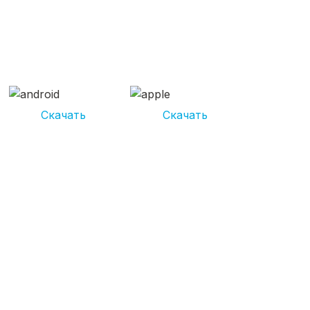
СКАЧИВАЙ ПРИЛОЖЕНИЕ
UNIKOR УСЛУГИ
И получай кешбэк от 5 000 рублей*
Скачать
Скачать
*Размер кэшбека зависит от вида услуг. Не является публичной
офертой