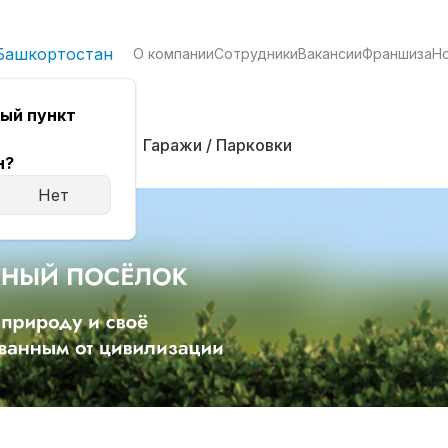
Башкортостан
О компании
Сотрудники
Вакансии
Франшиза
Н
ый пункт
кая
Комнаты
Гаражи / Парковки
н?
Нет