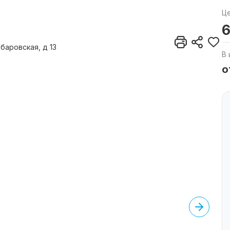
Ц
6
баровская, д 13
В 
о