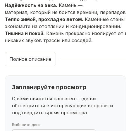
Надёжность
на
века.
Камень
—
материал,
который
не
боится
времени,
перепадов
т
Тепло
зимой,
прохладно
летом.
Каменные
стены
об
экономите
на
отоплении
и
кондиционировании.
Тишина
и
покой.
Камень
прекрасно
изолирует
от
вн
никаких
звуков
трассы
или
соседей.
Статус.
Каменный
дом
—
это
всегда
признак
хорошего
вкуса
и
продуманного
Полное описание
Что
внутри:
продуманная
планировка
для
комфортн
3
спальные
комнаты
—
достаточно
места
для
всей
семьи.
Выделите
простр
Просторная
кухня‑гостиная
—
Запланируйте просмотр
сердце
дома.
Здесь
будут
собираться
за
ужином,
пр
Отдельная
бойлерная
—
С вами свяжется наш агент, где вы
удобное
техническое
помещение
для
размещения
об
обговорите все интересующие
вопросы и
Санузел
—
подтвердите время просмотра.
продуманное
расположение
для
максимального
ком
Ваш
участок
— ваша
вселенная
(8
соток)
Выберите день