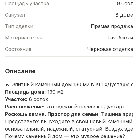
Площадь участка
8.0сот
Санузел
В доме
Тип сделки
Прямая продажа
Материал стен
Газоблоки
Состояние
Черновая отделка
Описание
🔥
Элитный
каменный
дом
130
м
2
в
КП
«Дустар»:
ста
Площадь
дома:
130
м
2
Участок:
8
соток
Расположение:
коттеджный
посёлок
«Дустар»
Роскошь
камня.
Простор
для
семьи.
Тишина
приро
Представьте:
вы
входите
в
свой
новый
каменный
д
основательный,
надёжный,
статусный.
Воздух
здес
Почему
каменный
дом
— это
мудрое
решение?