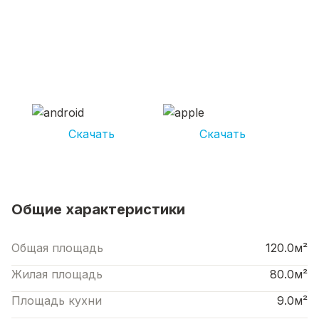
СКАЧИВАЙ ПРИЛОЖЕНИЕ UNIKOR
УСЛУГИ
И получай кешбэк от 5 000 рублей*
Скачать
Скачать
*Размер кэшбека зависит от вида услуг. Не является публичной офертой
Общие характеристики
Общая площадь
120.0м²
Жилая площадь
80.0м²
Площадь кухни
9.0м²