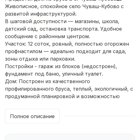
Живописное, спокойное село Чуваш-Кубово с
развитой инфраструктурой.
В шаговой доступности — магазины, школа,
детский сад, остановка транспорта. Удобное
сообщение с районным центром.
Участок: 12 соток, ровный, полностью огорожен
профнастилом — идеально подходит для сада,
зоны отдыха или парковки.
Постройки - гараж из блоков (недостроен),
фундамент под баню, уличный туалет.
Дом: Построен из качественного
профилированного бруса, теплый, экологичный, с
продуманной планировкой и возможностью
круглогодичного проживания.
Обшит сайдингом и утеплен.
Полное описание
Газовая магистраль вдоль участка (подключение
по желанию), электричество и вода уже
подведены.