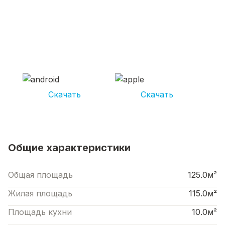
СКАЧИВАЙ ПРИЛОЖЕНИЕ UNIKOR
УСЛУГИ
И получай кешбэк от 5 000 рублей*
Скачать
Скачать
*Размер кэшбека зависит от вида услуг. Не является публичной офертой
Общие характеристики
Общая площадь
125.0м²
Жилая площадь
115.0м²
Площадь кухни
10.0м²