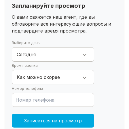
Чистовая отделка - натяжной потолок по всему
Запланируйте просмотр
дому, отопление, ламинат.
Звоните в любое время, помощь в одобрении
С вами свяжется наш агент, где вы
ипотеки📞
обговорите все интересующие
вопросы и
подтвердите время просмотра.
Выберите день
Сегодня
Время звонка
Как можно скорее
Номер телефона
Записаться на просмотр