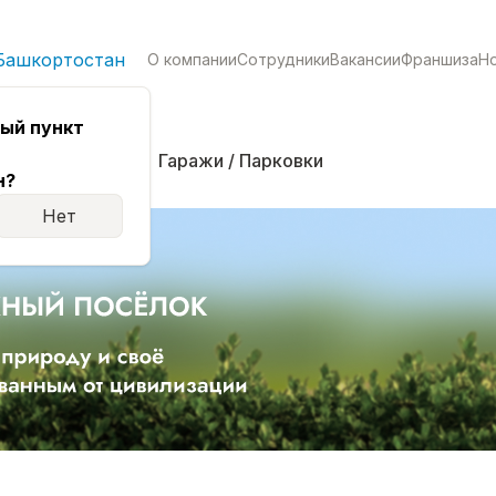
Башкортостан
О компании
Сотрудники
Вакансии
Франшиза
Н
ый пункт
кая
Комнаты
Гаражи / Парковки
н?
Нет