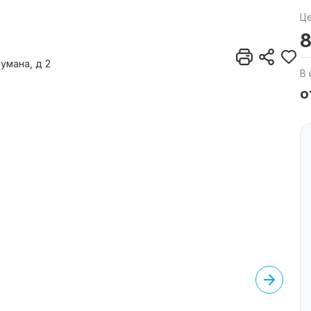
Ц
8
умана, д 2
В 
о