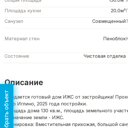
Общая площадь
130.0м²
Площадь кухни
20.0м²
Санузел
Совмещенный
Материал стен
Пеноблок
Состояние
Чистовая отделка
Описание
Подобрать объект
Продается готовый дом ИЖС от застройщика! Прохо
Село Иглино, 2025 года постройки.
Площадь дома 130 кв.м., площадь земельного участк
Назначение земли - ИЖС.
Планировка: Вместительная прихожая, большой сану