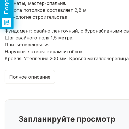
комнаты, мастер-спальня.
Высота потолков составляет 2,8 м.
Технология строительства:
Фундамент: свайно-ленточный, с буронабивными сва
Шаг свайного поля 1,5 метра.
Плиты-перекрытия.
Наружные стены: керамзитоблок.
Кровля: Утепление 200 мм. Кровля металлочерепица
Окна: пластиковые, 3-х камерный профиль 72 мм.
Энергосберегающее остекление.
Полное описание
Чтобы посмотреть его, всего лишь надо позвонить 
Преимущества покупки с нами: 100% Гарантия чисто
Бонусы при покупки сертификаты на мебелирование
Ждём Ваших звонков!
Запланируйте просмотр