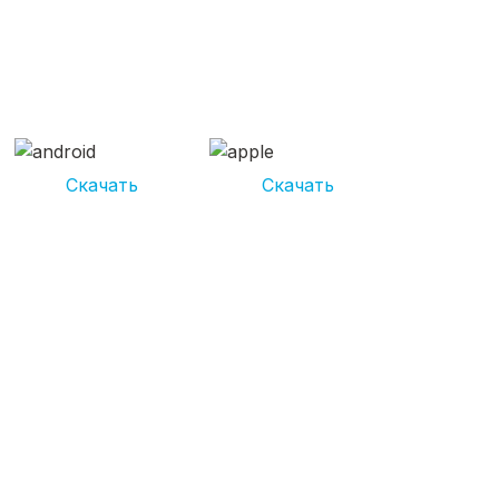
СКАЧИВАЙ ПРИЛОЖЕНИЕ
UNIKOR УСЛУГИ
И получай кешбэк от 5 000 рублей*
Скачать
Скачать
*Размер кэшбека зависит от вида услуг. Не является публичной
офертой