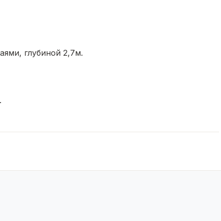
ями, глубиной 2,7м.
.
и договориться о встрече!
ты и скорости сделки. Все услуги в одном месте!
, ремонт, фитнес подробней расскажем при встрече.