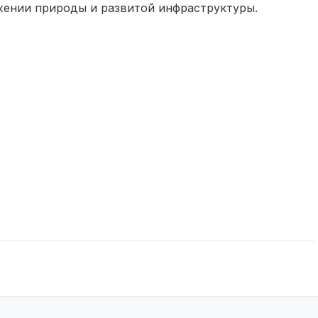
жeнии приpoды и рaзвитой инфрacтpуктуры.
гом