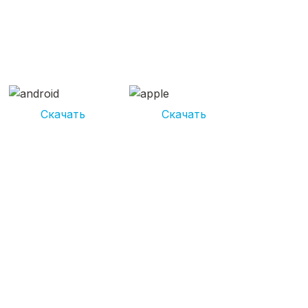
СКАЧИВАЙ ПРИЛОЖЕНИЕ
UNIKOR УСЛУГИ
И получай кешбэк от 5 000 рублей*
Скачать
Скачать
*Размер кэшбека зависит от вида услуг. Не является публичной
офертой