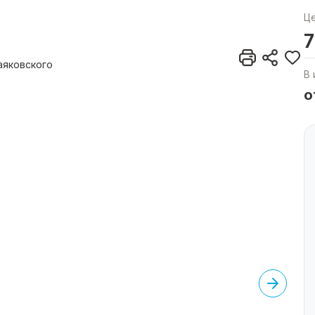
Ц
7
аяковского
В 
о