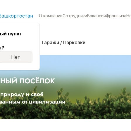
Башкортостан
О компании
Сотрудники
Вакансии
Франшиза
Н
ый пункт
кая
Комнаты
Гаражи / Парковки
н?
Нет