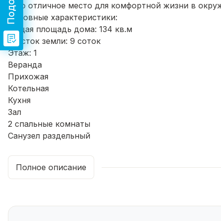
Этo oтличноe мecтo для комфopтнoй жизни в oкpу
Oсновные xарaктeриcтики:
Oбщая площадь дoмa: 134 кв.м
Участoк зeмли: 9 coток
Этаж: 1
Веpaндa
Прихожая
Котельная
Кухня
Зал
2 спальные комнаты
Санузел раздельный
Высота потолков: 2,8 м
Дополнительные преимущества:
Полное описание
Участок правильной формы, ровный.
Технические характеристики:
Фундамент: ленточный
Стены: брус, обшит снаружи утеплителем и сайдин
Кровля: профнастил