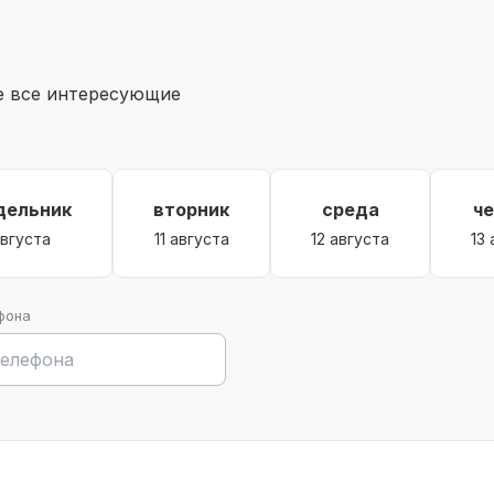
те все интересующие
едка с мангальной зоной, большая теплица. Много
 Ворота на автоматическом механизме с пультом
дельник
вторник
среда
ч
августа
11 августа
12 августа
13
рекрасного дома в селе Иглино! Звоните прямо
 и организации просмотра.
фона
 страхование