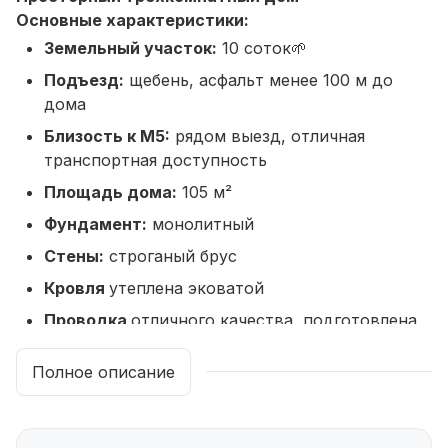
Основные характеристики:
Земельный участок:
10 соток🌱
Подъезд:
щебень, асфальт менее 100 м до
дома
Близость к М5:
рядом выезд, отличная
транспортная доступность
Площадь дома:
105 м²
Фундамент:
монолитный
Стены:
строганый брус
Кровля
утеплена эковатой
Проводка
отличного качества, подготовлена
для современных электропотребителей
Планировка и внутренние помещения:
Полное описание
3 спальни: 2 по 9 м² и 12 м²
Большой санузел-постирочная: 9 м² (ванна,