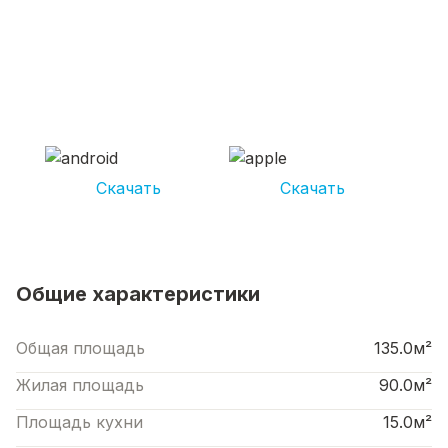
СКАЧИВАЙ ПРИЛОЖЕНИЕ UNIKOR
УСЛУГИ
И получай кешбэк от 5 000 рублей*
Скачать
Скачать
*Размер кэшбека зависит от вида услуг. Не является публичной офертой
Общие характеристики
Общая площадь
135.0м²
Жилая площадь
90.0м²
Площадь кухни
15.0м²