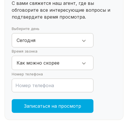
Так же вы можете ознакомиться с другими
С вами свяжется наш агент, где вы
нашими объектами ниже.
обговорите все интересующие
вопросы и
Возможна продажа от юр. лица по льготным
подтвердите время просмотра.
ипотечным программ:
· сельская ипотека
Выберите день
· Возможность приобретения с использованием
Сегодня
любых сертификатов.
Время звонка
Как можно скорее
Номер телефона
Записаться на просмотр