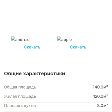
СКАЧИВАЙ ПРИЛОЖЕНИЕ UNIKOR
УСЛУГИ
И получай кешбэк от 5 000 рублей*
Скачать
Скачать
*Размер кэшбека зависит от вида услуг. Не является публичной офертой
Общие характеристики
Общая площадь
140.0м²
Жилая площадь
120.0м²
Площадь кухни
8.0м²