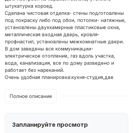
штукатурка короед.
Сделана чистовая отделка- стены подготовлены
под покраску либо под обои, потолки- натяжные,
установлены двухкамерные пластиковые окна,
металлическая входная дверь, кровля-
профнастил, установлены межкомнатные двери.
В дом заведены все коммуникации-
электрическое отопление, газ вдоль участка,
вода, канализация, все по дому разведено и
работает без нареканий.
Очень удобная планировка:кухня-студия,две
спальные комнаты, прихожая, санузел.
Инфраструктура: Удобные подъездные пути,
Полное описание
дороги отсыпаны, рядом остановка
общественного транспорта и школьного
автобуса, магазины, аптеки.
☎Записаться на экскурсию и получить всю
Запланируйте просмотр
подробную информацию вы можете по телефону.