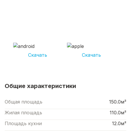
СКАЧИВАЙ ПРИЛОЖЕНИЕ UNIKOR
УСЛУГИ
И получай кешбэк от 5 000 рублей*
Скачать
Скачать
*Размер кэшбека зависит от вида услуг. Не является публичной офертой
Общие характеристики
Общая площадь
150.0м²
Жилая площадь
110.0м²
Площадь кухни
12.0м²