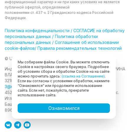
информационный характер и ни при каких
условиях не является
публичной офертой, определяемой
положениями ст. 437 ч. 2 Гражданского кодекса
Российской
Федерации.
Политика
конфиденциальности
/
СОГЛАСИЕ на обработку
персональных данных
/
Политика обработки
персональных данных
/
Соглашение об использовании
cookie-файлов
/
Правила рекомендательных технологий
© Unikor 2026
Мы собираем файлы Cookie. Вы можете отключить
Cookie в настройках своего браузера. Подробнее
Индивидуальный предприниматель КОЛОМАСОВА ИРИНА
об условиях сбора и обработки Cookie на на сайте
ВЛАДИМИРОВНА
ИНН 022403630403
ОГРНИП
можно прочитать здесь:
(ссылка на Соглашение)
.
321028000134889
Если вы согласны с условиями обработки, нажмите
“Ознакомился” или продолжите использование
3@unikor.company
сайта. Если нет, пожалуйста, прекратите
452410, Республика Башкортостан, Иглинский район, с.
использование сайта.
Иглино, ул. Вербная, д. 9
450052, Республика
Башкортостан, город Уфа, ул. Мустая Карима, д.6
Ознакомился
89625477020