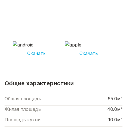
СКАЧИВАЙ ПРИЛОЖЕНИЕ UNIKOR
УСЛУГИ
И получай кешбэк от 5 000 рублей*
Скачать
Скачать
*Размер кэшбека зависит от вида услуг. Не является публичной офертой
Общие характеристики
Общая площадь
65.0м²
Жилая площадь
40.0м²
Площадь кухни
10.0м²