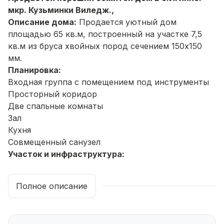
мкр. Кузьминки Виледж.,
Описание дома:
Продается уютный дом
площадью 65 кв.м, построенный на участке 7,5
кв.м из бруса хвойных пород сечением 150х150
мм.
Планировка:
Входная группа с помещением под инструменты
Просторный коридор
Две спальные комнаты
Зал
Кухня
Совмещенный санузел
Участок и инфраструктура:
Участок огорожен по периметру, имеется калитка
и распашные ворота.
Полное описание
Ухоженный двор
Круглогодичный подъезд, дороги чистят
регулярно