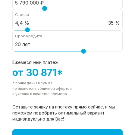
Расположение и инфраструктура:
Ставка
35 %
развитый, обжитой и безопасный район с
круглогодичным проживанием соседей;
Срок кредита
строится новая поликлиника;
Ежемесячный платеж
от 30 871*
асфальтированная дорога до участка, регулярно
очищается от снега зимой;
* приведенная сумма
не является публичной офертой
и указана в качестве примера
в шаговой доступности: продуктовые магазины,
школа, детский сад, аптека, остановка
Оставьте заявку на ипотеку прямо
сейчас, и мы
поможем подобрать
оптимальный вариант
общественного транспорта;
индивидуально для Вас!