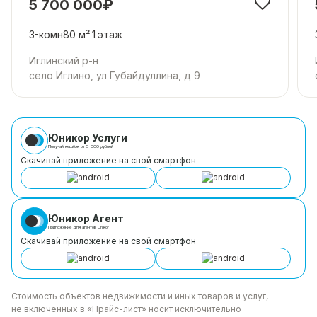
5 700 000₽
Звоните, чтобы договориться о просмотре! Ваш
идеальный загородный дом ждёт вас.
3-комн
80 м²
1
этаж
📞 Звоните прямо сейчас!Не упустите шанс
приобрести комфортный дом со всеми
Иглинский р-н
удобствами в отличном районе. Договоримся о
село Иглино, ул Губайдуллина, д 9
просмотре в удобное для вас время.
Юникор Услуги
Получай кешбэк от 5 000 рублей
Скачивай приложение на свой смартфон
Юникор Агент
Приложение для агентов Unikor
Скачивай приложение на свой смартфон
Стоимость объектов недвижимости и иных товаров
и услуг,
не включенных в «Прайс-лист» носит
исключительно