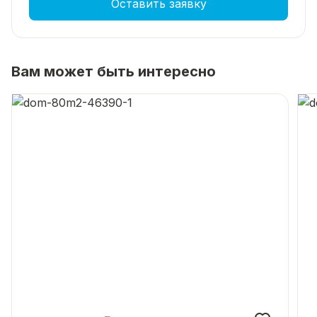
до центра города — всего 20 минут на машине.
Оставить заявку
Юридическая информация:
Вам может быть интересно
один взрослый собственник;
без обременений, долгов и судебных споров;
полный пакет документов готов к сделке;
возможны ипотека, использование материнского
капитала и жилищных сертификатов.