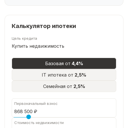
дров и инструментов.
Коммуникации (все центральные и надёжные):
Калькулятор ипотеки
Цель кредита
газ: магистральный газ подключён, котёл
Купить недвижимость
установлен (низкие затраты на отопление);
Базовая от
4,4%
вода: центральное водоснабжение + собственный
IT ипотека от
2,5%
колодец (гарантированная бесперебойная
подача);
Семейная от
2,5%
Первоначальный взнос
канализация: современный автономный септик
(полностью обслуживаемый, без запаха).
Стоимость недвижимости