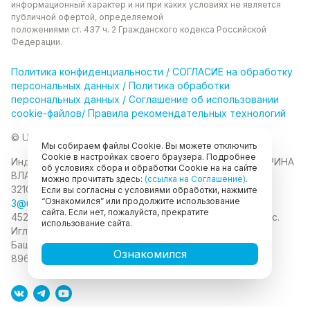
информационный характер и ни при каких
условиях не является
публичной офертой, определяемой
положениями ст. 437 ч. 2 Гражданского кодекса
Российской
Федерации.
Политика
конфиденциальности
/
СОГЛАСИЕ на обработку
персональных данных
/
Политика обработки
персональных данных
/
Соглашение об использовании
cookie-файлов
/
Правила рекомендательных технологий
© Unikor 2026
Мы собираем файлы Cookie. Вы можете отключить
Cookie в настройках своего браузера. Подробнее
Индивидуальный предприниматель КОЛОМАСОВА ИРИНА
об условиях сбора и обработки Cookie на на сайте
ВЛАДИМИРОВНА
ИНН 022403630403
ОГРНИП
можно прочитать здесь:
(ссылка на Соглашение)
.
321028000134889
Если вы согласны с условиями обработки, нажмите
“Ознакомился” или продолжите использование
3@unikor.company
сайта. Если нет, пожалуйста, прекратите
452410, Республика Башкортостан, Иглинский район, с.
использование сайта.
Иглино, ул. Вербная, д. 9
450052, Республика
Башкортостан, город Уфа, ул. Мустая Карима, д.6
Ознакомился
89625477020