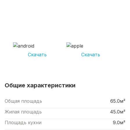
СКАЧИВАЙ ПРИЛОЖЕНИЕ UNIKOR
УСЛУГИ
И получай кешбэк от 5 000 рублей*
Скачать
Скачать
*Размер кэшбека зависит от вида услуг. Не является публичной офертой
Общие характеристики
Общая площадь
65.0м²
Жилая площадь
45.0м²
Площадь кухни
9.0м²